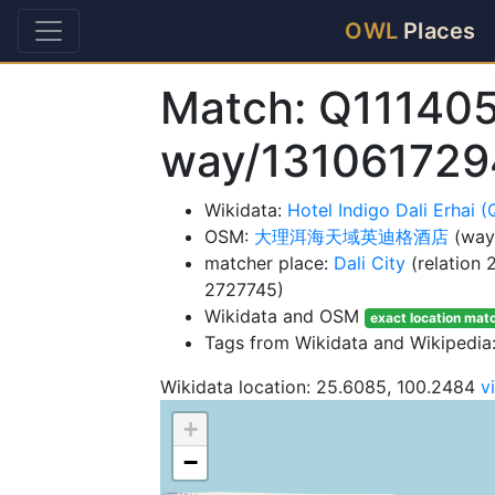
OWL
Places
Match: Q11140
way/131061729
Wikidata:
Hotel Indigo Dali Erhai 
OSM:
大理洱海天域英迪格酒店
(way
matcher place:
Dali City
(relation
2727745)
Wikidata and OSM
exact location mat
Tags from Wikidata and Wikipedia: 
Wikidata location: 25.6085, 100.2484
v
+
−