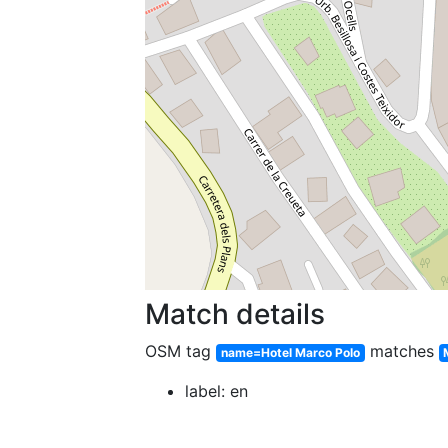
Match details
OSM tag
matches
name=Hotel Marco Polo
label: en