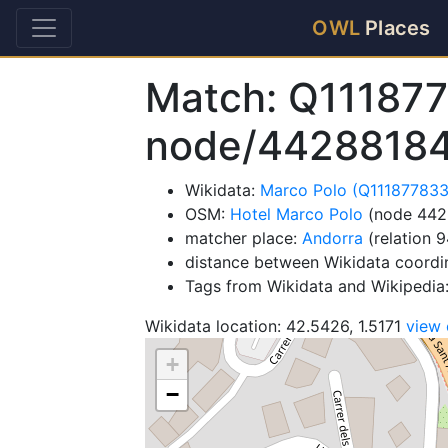
OWL
Places
Match: Q11187
node/4428818
Wikidata:
Marco Polo (Q111877833
OSM:
Hotel Marco Polo
(node 442
matcher place:
Andorra
(relation 
distance between Wikidata coordi
Tags from Wikidata and Wikipedia:
Wikidata location: 42.5426, 1.5171
view
+
−