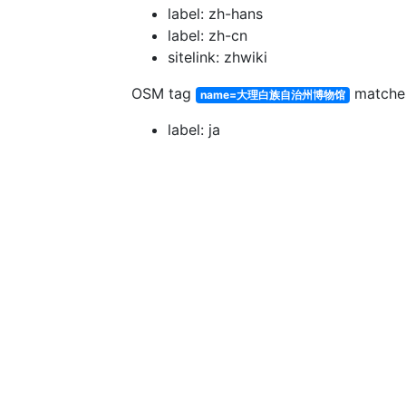
label: zh-hans
label: zh-cn
sitelink: zhwiki
OSM tag
match
name=大理白族自治州博物馆
label: ja