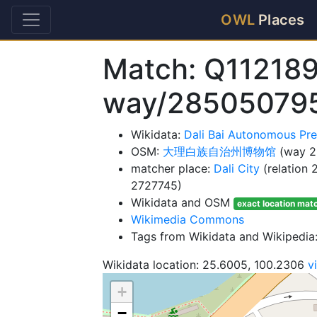
OWL
Places
Match: Q11218
way/28505079
Wikidata:
Dali Bai Autonomous Pr
OSM:
大理白族自治州博物馆
(way 2
matcher place:
Dali City
(relation
2727745)
Wikidata and OSM
exact location mat
Wikimedia Commons
Tags from Wikidata and Wikipedi
Wikidata location: 25.6005, 100.2306
v
+
−