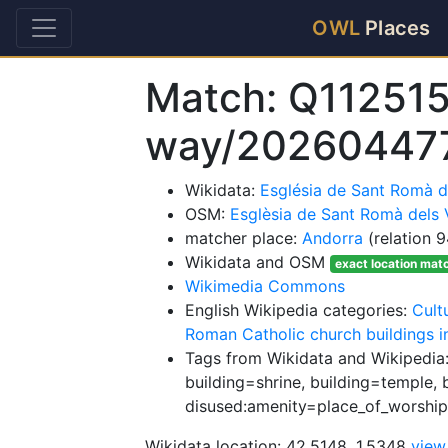
OWL
Places
Match: Q11251
way/20260447
Wikidata:
Església de Sant Romà d
OSM:
Esglèsia de Sant Romà dels V
matcher place:
Andorra
(relation 
Wikidata and OSM
exact location mat
Wikimedia Commons
English Wikipedia categories:
Cult
Roman Catholic church buildings i
Tags from Wikidata and Wikipedia:
building=shrine, building=temple, 
disused:amenity=place_of_worship
Wikidata location: 42.5148, 1.5348
view