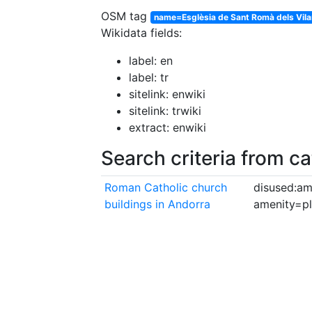
OSM tag
name=Esglèsia de Sant Romà dels Vila
Wikidata fields:
label: en
label: tr
sitelink: enwiki
sitelink: trwiki
extract: enwiki
Search criteria from c
Roman Catholic church
disused:am
buildings in Andorra
amenity=p