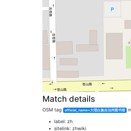
Match details
OSM tag
m
official_name=大理白族自治州图书馆
label: zh
sitelink: zhwiki