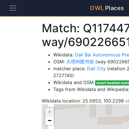
OWL
Places
Match: Q11744
way/69022665
Wikidata:
Dali Bai Autonomous Pre
OSM:
大理州图书馆
(way 69022665
matcher place:
Dali City
(relation
2727745)
Wikidata and OSM
exact location mat
Tags from Wikidata and Wikipedia:
Wikidata location: 25.5953, 100.2298
v
+
−