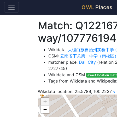
OWL
Places
Match: Q122167
way/107776194
Wikidata:
大理白族自治州实验中学 (Q12
OSM:
云南省下关第一中学（南校区
matcher place:
Dali City
(relation
2727745)
Wikidata and OSM
exact location mat
Tags from Wikidata and Wikipedia
Wikidata location: 25.5789, 100.2237
v
+
−