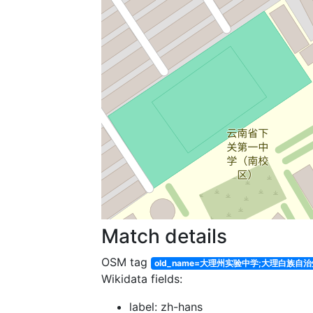
Match details
OSM tag
old_name=大理州实验中学;大理白族自
Wikidata fields:
label: zh-hans