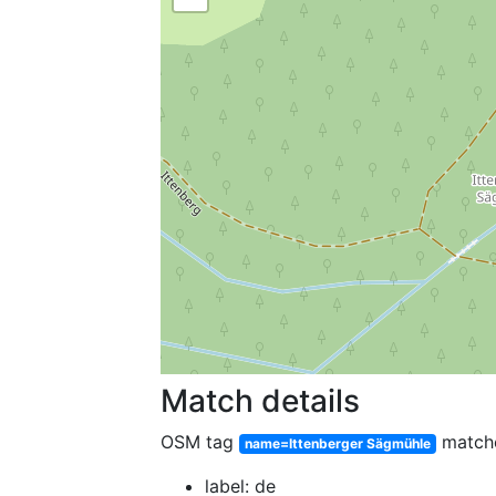
Match details
OSM tag
match
name=Ittenberger Sägmühle
label: de