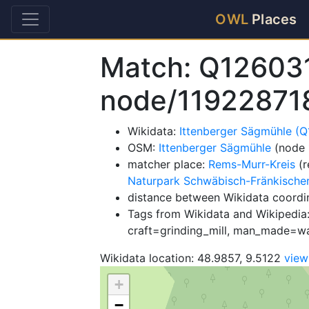
OWL
Places
Match: Q12603
node/11922871
Wikidata:
Ittenberger Sägmühle (
OSM:
Ittenberger Sägmühle
(node 
matcher place:
Rems-Murr-Kreis
(r
Naturpark Schwäbisch-Fränkische
distance between Wikidata coordi
Tags from Wikidata and Wikipedia: 
craft=grinding_mill, man_made=wat
Wikidata location: 48.9857, 9.5122
vie
+
−