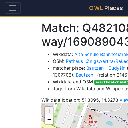
OWL
Places
Match: Q48210
way/16908904
Wikidata:
Alte Schule Bahnhofstr
OSM:
Rathaus Königswartha/Rake
matcher place:
Bautzen - Budyšin
(
1307708),
Bautzen I
(relation 3146
Wikidata and OSM
exact location mat
Tags from Wikidata and Wikipedia:
Wikidata location: 51.3095, 14.3273
vie
+
−