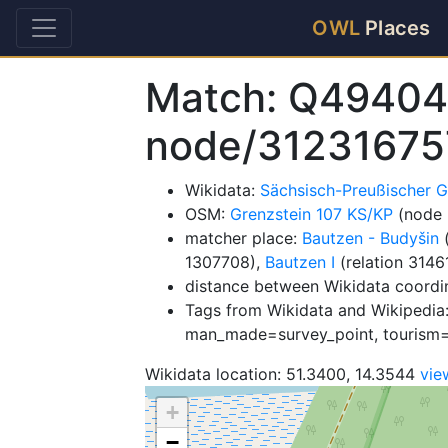
OWL
Places
Match: Q49404
node/31231675
Wikidata:
Sächsisch-Preußischer G
OSM:
Grenzstein 107 KS/KP
(node 
matcher place:
Bautzen - Budyšin
(
1307708),
Bautzen I
(relation 3146
distance between Wikidata coordi
Tags from Wikidata and Wikipedia
man_made=survey_point, tourism
Wikidata location: 51.3400, 14.3544
vie
+
−