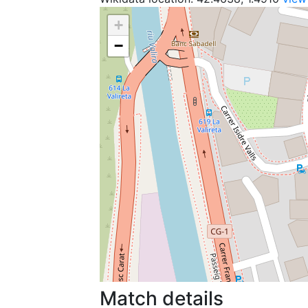
+
−
Match details