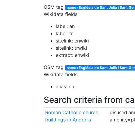
OSM tag
name=Església de Sant Julià i Sant Ge
Wikidata fields:
label: en
label: tr
sitelink: enwiki
sitelink: trwiki
extract: enwiki
OSM tag
name=Església de Sant Julià i Sant Ge
Wikidata fields:
alias: en
Search criteria from c
Roman Catholic church
disused:am
buildings in Andorra
amenity=p