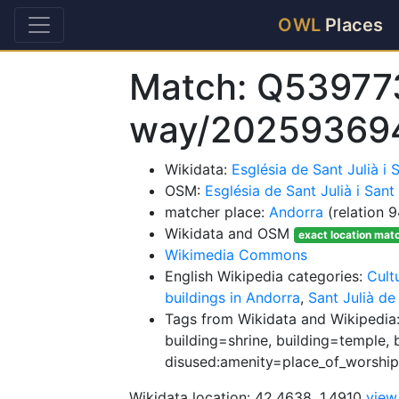
OWL
Places
Match: Q53977
way/20259369
Wikidata:
Església de Sant Julià 
OSM:
Església de Sant Julià i San
matcher place:
Andorra
(relation 
Wikidata and OSM
exact location mat
Wikimedia Commons
English Wikipedia categories:
Cult
buildings in Andorra
,
Sant Julià de
Tags from Wikidata and Wikipedia:
building=shrine, building=temple, 
disused:amenity=place_of_worship
Wikidata location: 42.4638, 1.4910
view