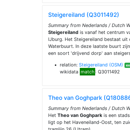
Steigereiland (Q3011492)
Summary from Nederlands / Dutch Wi
Steigereiland
is vanaf het centrum v
IJburg. Het Steigereiland bestaat ui
Waterbuurt. In deze laatste buurt z
een soort 'drijvend dorp' aan steiger
relation:
Steigereiland
(OSM)
ex
wikidata
match
: Q3011492
Theo van Goghpark (Q18088
Summary from Nederlands / Dutch Wi
Het
Theo van Goghpark
is een stads
ligt op het Haveneiland-Oost, ten zu
tramlijn 26 (IJtram).