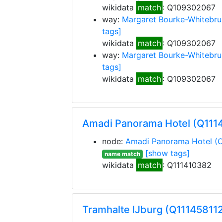
wikidata
match
: Q109302067
way:
Margaret Bourke-Whitebr
tags]
wikidata
match
: Q109302067
way:
Margaret Bourke-Whitebr
tags]
wikidata
match
: Q109302067
Amadi Panorama Hotel (Q111
node:
Amadi Panorama Hotel
(
[show tags]
name match
wikidata
match
: Q111410382
Tramhalte IJburg (Q11145811