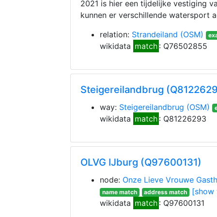
2021 is hier een tijdelijke vestiging
kunnen er verschillende watersport a
relation:
Strandeiland
(OSM)
exa
wikidata
match
: Q76502855
Steigereilandbrug (Q812262
way:
Steigereilandbrug
(OSM)
wikidata
match
: Q81226293
OLVG IJburg (Q97600131)
node:
Onze Lieve Vrouwe Gasth
[show 
name match
address match
wikidata
match
: Q97600131