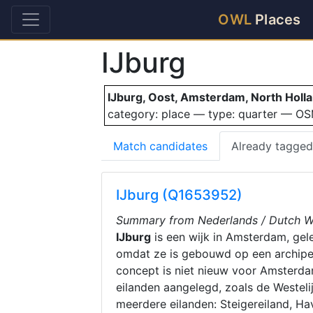
OWL
Places
IJburg
IJburg, Oost, Amsterdam, North Holl
category: place — type: quarter — O
Match candidates
Already tagged
IJburg (Q1653952)
Summary from Nederlands / Dutch Wi
IJburg
is een wijk in Amsterdam, gele
omdat ze is gebouwd op een archipel 
concept is niet nieuw voor Amsterd
eilanden aangelegd, zoals de Westelij
meerdere eilanden: Steigereiland, Hav