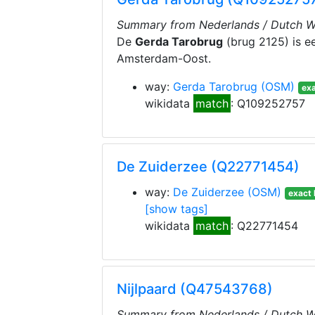
Summary from Nederlands / Dutch Wi
De
Gerda Tarobrug
(brug 2125) is 
Amsterdam-Oost.
way:
Gerda Tarobrug
(OSM)
exa
wikidata
match
: Q109252757
De Zuiderzee (Q22771454)
way:
De Zuiderzee
(OSM)
exact 
[show tags]
wikidata
match
: Q22771454
Nijlpaard (Q47543768)
Summary from Nederlands / Dutch Wi