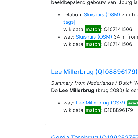
beeldbepalend gebouw van IJburg is
relation:
Sluishuis
(OSM)
7 m fr
tags]
wikidata
match
: Q107141506
way:
Sluishuis
(OSM)
34 m from
wikidata
match
: Q107141506
Lee Millerbrug (Q108896179)
Summary from Nederlands / Dutch Wi
De
Lee Millerbrug
(brug 2080) is ee
way:
Lee Millerbrug
(OSM)
exact
wikidata
match
: Q108896179
Gerda Tarobrug (Q10925275