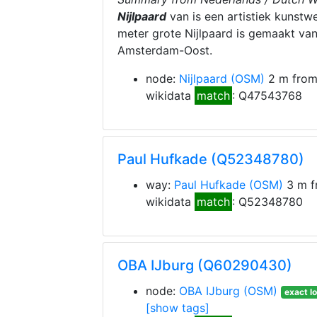
Nijlpaard
van is een artistiek kunstw
meter grote Nijlpaard is gemaakt van
Amsterdam-Oost.
node:
Nijlpaard
(OSM)
2 m from
wikidata
match
: Q47543768
Paul Hufkade (Q52348780)
way:
Paul Hufkade
(OSM)
3 m f
wikidata
match
: Q52348780
OBA IJburg (Q60290430)
node:
OBA IJburg
(OSM)
exact l
[show tags]