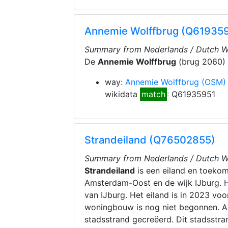
Annemie Wolffbrug (Q61935
Summary from Nederlands / Dutch Wi
De
Annemie Wolffbrug
(brug 2060) 
way:
Annemie Wolffbrug
(OSM)
wikidata
match
: Q61935951
Strandeiland (Q76502855)
Summary from Nederlands / Dutch Wi
Strandeiland
is een eiland en toeko
Amsterdam-Oost en de wijk IJburg. H
van IJburg. Het eiland is in 2023 vo
woningbouw is nog niet begonnen. Aa
stadsstrand gecreëerd. Dit stadsstran