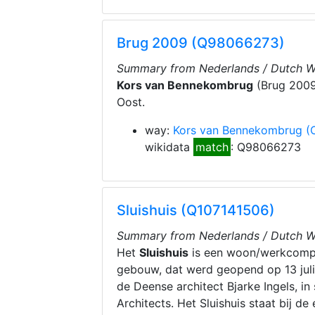
Brug 2009 (Q98066273)
Summary from Nederlands / Dutch Wi
Kors van Bennekombrug
(Brug 2009
Oost.
way:
Kors van Bennekombrug
(
wikidata
match
: Q98066273
Sluishuis (Q107141506)
Summary from Nederlands / Dutch Wi
Het
Sluishuis
is een woon/werkcompl
gebouw, dat werd geopend op 13 juli
de Deense architect Bjarke Ingels, 
Architects. Het Sluishuis staat bij d