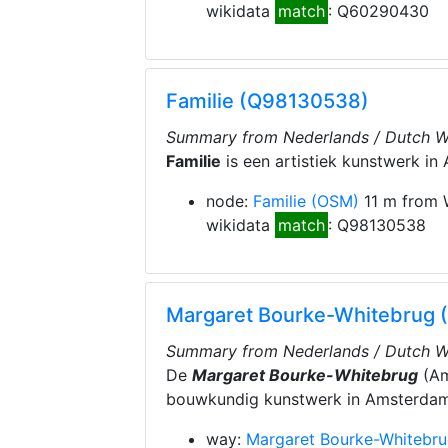
wikidata
match
: Q60290430
Familie (Q98130538)
Summary from Nederlands / Dutch Wi
Familie
is een artistiek kunstwerk i
node:
Familie
(OSM)
11 m from 
wikidata
match
: Q98130538
Margaret Bourke-Whitebrug
Summary from Nederlands / Dutch Wi
De
Margaret Bourke-Whitebrug
(Am
bouwkundig kunstwerk in Amsterdam
way:
Margaret Bourke-Whitebr