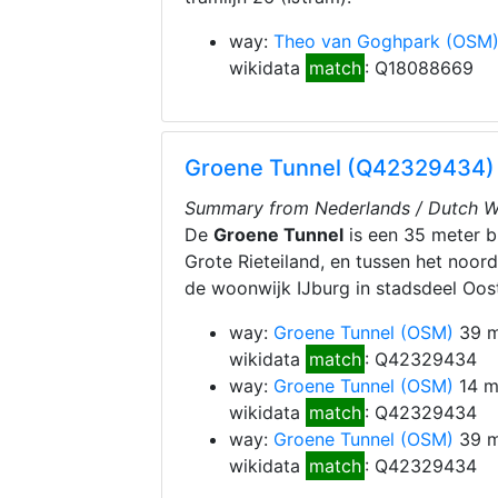
way:
Theo van Goghpark
(OSM
wikidata
match
: Q18088669
Groene Tunnel (Q42329434)
Summary from Nederlands / Dutch Wi
De
Groene Tunnel
is een 35 meter b
Grote Rieteiland, en tussen het noord
de woonwijk IJburg in stadsdeel Oo
way:
Groene Tunnel
(OSM)
39 m
wikidata
match
: Q42329434
way:
Groene Tunnel
(OSM)
14 m
wikidata
match
: Q42329434
way:
Groene Tunnel
(OSM)
39 m
wikidata
match
: Q42329434