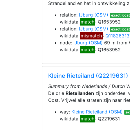
Strandeiland en het in ontwikkeling z
relation:
IJburg
(OSM)
exact locat
wikidata
match
: Q1653952
relation:
IJburg
(OSM)
exact locat
wikidata
mismatch
:
Q11826313
node:
IJburg
(OSM)
69 m from 
wikidata
match
: Q1653952
Kleine Rieteiland (Q2219631)
Summary from Nederlands / Dutch Wi
De drie
Rieteilanden
zijn onderdeel 
Oost. Vrijwel alle straten zijn naar 
way:
Kleine Rieteiland
(OSM)
ex
wikidata
match
: Q2219631