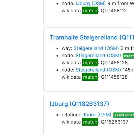
node:
IJburg
(OSM)
9 m from W
wikidata
match
: Q111458112
Tramhalte Steigereiland (Q1
way:
Steigereiland
(OSM)
2 m f
node:
Steigereiland
(OSM)
exact
wikidata
match
: Q111458128
node:
Steigereiland
(OSM)
145 
wikidata
match
: Q111458128
Ĳburg (Q118263137)
relation:
IJburg
(OSM)
exact locat
wikidata
match
: Q118263137