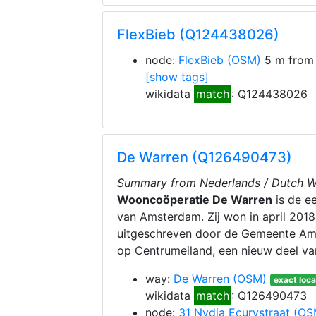
FlexBieb (Q124438026)
node:
FlexBieb
(OSM)
5 m from
[show tags]
wikidata
match
: Q124438026
De Warren (Q126490473)
Summary from Nederlands / Dutch Wi
Wooncoöperatie De Warren
is de e
van Amsterdam. Zij won in april 201
uitgeschreven door de Gemeente Am
op Centrumeiland, een nieuw deel va
way:
De Warren
(OSM)
exact loca
wikidata
match
: Q126490473
node:
31 Nydia Ecurystraat
(OS