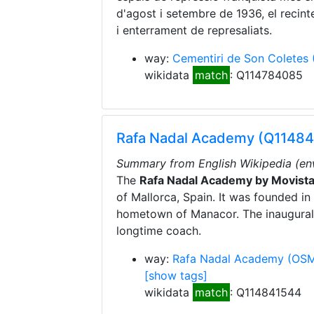
d'agost i setembre de 1936, el recint
i enterrament de represaliats.
way:
Cementiri de Son Coletes
wikidata
match
: Q114784085
Rafa Nadal Academy (Q1148
Summary from English Wikipedia (en
The
Rafa Nadal Academy by Movista
of Mallorca, Spain. It was founded in
hometown of Manacor. The inaugural d
longtime coach.
way:
Rafa Nadal Academy
(OS
[show tags]
wikidata
match
: Q114841544