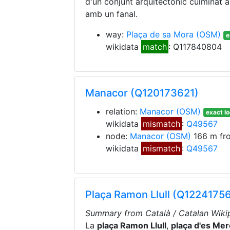
d'un conjunt arquitectònic culminat
amb un fanal.
way:
Plaça de sa Mora
(OSM)
e
wikidata
match
: Q117840804
Manacor (Q120173621)
relation:
Manacor
(OSM)
exact lo
wikidata
mismatch
:
Q49567
node:
Manacor
(OSM)
166 m fr
wikidata
mismatch
:
Q49567
Plaça Ramon Llull (Q12241756
Summary from Català / Catalan Wikip
La
plaça Ramon Llull
,
plaça d'es Mer