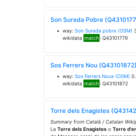
Son Sureda Pobre (Q431017
way:
Son Sureda pobre
(OSM)
3
wikidata
match
: Q43101779
Sos Ferrers Nou (Q43101872
way:
Sos Ferrers Nous
(OSM)
0.
wikidata
match
: Q43101872
Torre dels Enagistes (Q43142
Summary from Català / Catalan Wikip
La
Torre dels Enagistes
o
Torre d'e