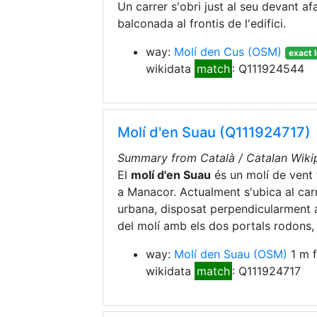
Un carrer s'obri just al seu devant af
balconada al frontis de l'edifici.
way:
Molí den Cus
(OSM)
exact 
wikidata
match
: Q111924544
Molí d'en Suau (Q111924717)
Summary from Català / Catalan Wikip
El
molí d'en Suau
és un molí de vent 
a Manacor. Actualment s'ubica al carr
urbana, disposat perpendicularment a 
del molí amb els dos portals rodons, 
way:
Molí den Suau
(OSM)
1 m 
wikidata
match
: Q111924717