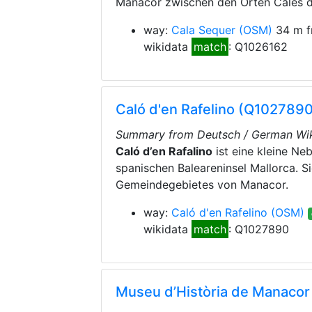
Manacor zwischen den Orten Cales d
way:
Cala Sequer
(OSM)
34 m f
wikidata
match
: Q1026162
Caló d'en Rafelino (Q1027890
Summary from Deutsch / German Wik
Caló d’en Rafalino
ist eine kleine N
spanischen Baleareninsel Mallorca. Si
Gemeindegebietes von Manacor.
way:
Caló d'en Rafelino
(OSM)
wikidata
match
: Q1027890
Museu d’Història de Manacor