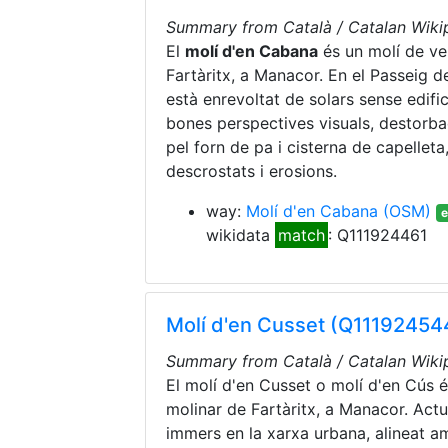
Summary from Català / Catalan Wikip
El
molí d'en Cabana
és un molí de ve
Fartàritx, a Manacor. En el Passeig de 
està enrevoltat de solars sense edific
bones perspectives visuals, destorbad
pel forn de pa i cisterna de capellet
descrostats i erosions.
way:
Molí d'en Cabana
(OSM)
e
wikidata
match
: Q111924461
Molí d'en Cusset (Q11192454
Summary from Català / Catalan Wikip
El molí d'en Cusset o molí d'en Cús é
molinar de Fartàritx, a Manacor. Actu
immers en la xarxa urbana, alineat amb