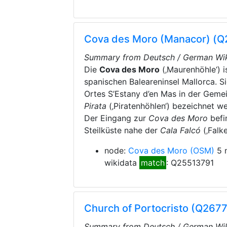
Cova des Moro (Manacor) (Q
Summary from Deutsch / German Wik
Die
Cova des Moro
(‚Maurenhöhle‘) i
spanischen Baleareninsel Mallorca. S
Ortes S’Estany d’en Mas in der Gem
Pirata
(‚Piratenhöhlen‘) bezeichnet w
Der Eingang zur
Cova des Moro
befi
Steilküste nahe der
Cala Falcó
(‚Falke
node:
Cova des Moro
(OSM)
5 
wikidata
match
: Q25513791
Church of Portocristo (Q267
Summary from Deutsch / German Wik