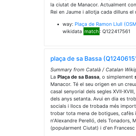
la ciutat de Manacor. Actualment con
Rei en Jaume i allotja cada dilluns e
way:
Plaça de Ramon Llull
(OSM
wikidata
match
: Q122417561
plaça de sa Bassa (Q1240615
Summary from Català / Catalan Wikip
La
Plaça de sa Bassa
, o simplement
Manacor. Té el seu origen en un creu
casal senyorial dels segles XVII-XVIII,
dels anys setanta. Avui en dia es tro
socials i llocs de trobada més impor
trobar tota mena de botigues, cafès 
n'Alexandre Perelló, dels Tonadors, Ma
(popularment Ciutat) i d'en Francesc