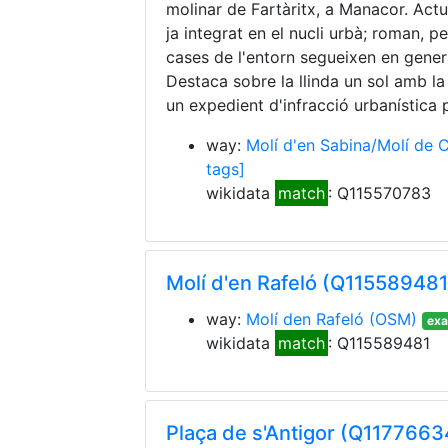
molinar de Fartàritx, a Manacor. Actu
ja integrat en el nucli urbà; roman, pe
cases de l'entorn segueixen en general
Destaca sobre la llinda un sol amb la 
un expedient d'infracció urbanística 
way:
Molí d'en Sabina/Molí de 
tags]
wikidata
match
: Q115570783
Molí d'en Rafeló (Q115589481
way:
Molí den Rafeló
(OSM)
exa
wikidata
match
: Q115589481
Plaça de s'Antigor (Q1177663