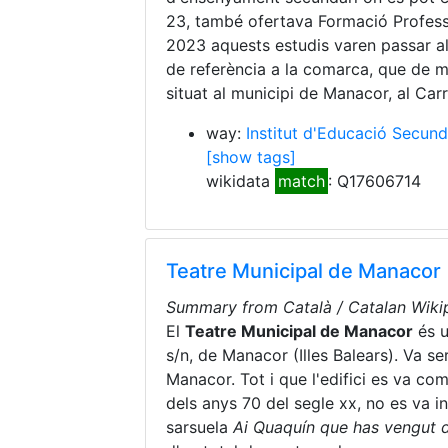
23, també ofertava Formació Professio
2023 aquests estudis varen passar al 
de referència a la comarca, que de m
situat al municipi de Manacor, al Carr
way:
Institut d'Educació Secun
[show tags]
wikidata
match
: Q17606714
Teatre Municipal de Manaco
Summary from Català / Catalan Wikip
El
Teatre Municipal de Manacor
és u
s/n, de Manacor (Illes Balears). Va se
Manacor. Tot i que l'edifici es va c
dels anys 70 del segle
xx
, no es va 
sarsuela
Ai Quaquín que has vengut d