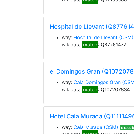
Hospital de Llevant (Q87761
way:
Hospital de Llevant
(OSM)
wikidata
match
: Q87761477
el Domingos Gran (Q107207
way:
Cala Domingos Gran
(OSM
wikidata
match
: Q107207834
Hotel Cala Murada (Q1111149
way:
Cala Murada
(OSM)
exact l