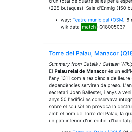
d'un total de quatre sales per a espe
(225 butaques), Sala d'Enmig (150 bu
way:
Teatre municipal
(OSM)
6 
wikidata
match
: Q18005037
Torre del Palau, Manacor (Q
Summary from Català / Catalan Wikip
El
Palau reial de Manacor
és un edifi
l'any 1311 com a residència de lleur
dependències serviren de presó. L'any
secretari Joan Ballester, i anys a veni
anys 50 l'edifici es conservava ínteg
sobre el seu sòl en provocà la destr
amb el nom de Torre del Palau, la qu
un pati interior d'un edifici d'habitat