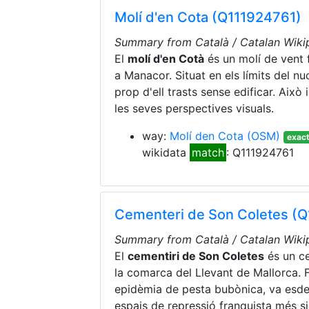
Molí d'en Cota (Q111924761)
Summary from Català / Catalan Wikip
El
molí d'en Cotà
és un molí de vent f
a Manacor. Situat en els límits del nu
prop d'ell trasts sense edificar. Això 
les seves perspectives visuals.
way:
Molí den Cota
(OSM)
exact
wikidata
match
: Q111924761
Cementeri de Son Coletes (
Summary from Català / Catalan Wikip
El
cementiri de Son Coletes
és un ce
la comarca del Llevant de Mallorca. F
epidèmia de pesta bubònica, va esdev
espais de repressió franquista més sign