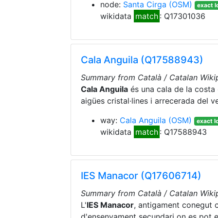
node:
Santa Cirga
(OSM)
exact l
wikidata
match
: Q17301036
Cala Anguila (Q17588943)
Summary from Català / Catalan Wikip
Cala Anguila
és una cala de la costa
aigües cristal·lines i arrecerada del v
way:
Cala Anguila
(OSM)
exact l
wikidata
match
: Q17588943
IES Manacor (Q17606714)
Summary from Català / Catalan Wikip
L'
IES Manacor
, antigament conegut
d'ensenyament secundari on es pot est