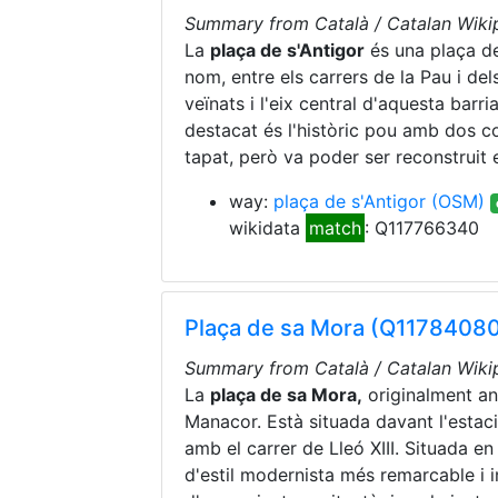
Summary from Català / Catalan Wikip
La
plaça de s'Antigor
és una plaça de
nom, entre els carrers de la Pau i del
veïnats i l'eix central d'aquesta barri
destacat és l'històric pou amb dos co
tapat, però va poder ser reconstruit 
way:
plaça de s'Antigor
(OSM)
wikidata
match
: Q117766340
Plaça de sa Mora (Q1178408
Summary from Català / Catalan Wikip
La
plaça de sa Mora,
originalment 
Manacor. Està situada davant l'estaci
amb el carrer de Lleó XIII. Situada en
d'estil modernista més remarcable i im