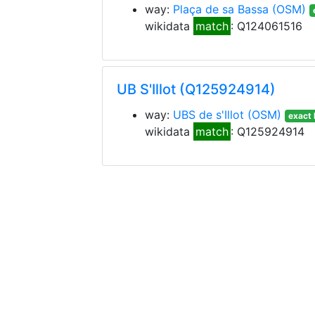
way:
Plaça de sa Bassa
(OSM)
wikidata
match
: Q124061516
UB S'Illot (Q125924914)
way:
UBS de s'Illot
(OSM)
exact 
wikidata
match
: Q125924914