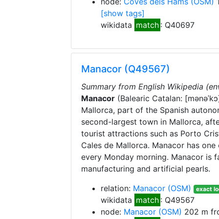
node:
Coves dels Hams
(OSM)
1
[show tags]
wikidata
match
: Q40697
Manacor (Q49567)
Summary from English Wikipedia (en
Manacor
(
Balearic Catalan:
[mənəˈkɔ
Mallorca, part of the Spanish autonom
second-largest town in Mallorca, afte
tourist attractions such as Porto Cri
Cales de Mallorca. Manacor has one o
every Monday morning. Manacor is fa
manufacturing and artificial pearls.
relation:
Manacor
(OSM)
exact lo
wikidata
match
: Q49567
node:
Manacor
(OSM)
202 m fr