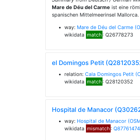
Mare de Déu del Carme
ist eine röm
spanischen Mittelmeerinsel Mallorca.
way:
Mare de Déu del Carme
(
wikidata
match
: Q26778273
el Domingos Petit (Q2812035
relation:
Cala Domingos Petit
(
wikidata
match
: Q28120352
Hospital de Manacor (Q3026
way:
Hospital de Manacor
(OSM
wikidata
mismatch
:
Q87761474