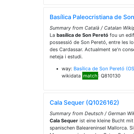
Basílica Paleocristiana de S
Summary from Català / Catalan Wikip
La
basílica de Son Peretó
fou un edifi
possessió de Son Peretó, entre les l
des Cardassar. Actualment se'n conse
neteja i estudi.
way:
Basílica de Son Peretó
(O
wikidata
match
: Q810130
Cala Sequer (Q1026162)
Summary from Deutsch / German Wik
Cala Sequer
ist eine kleine Bucht mi
spanischen Baleareninsel Mallorca. S