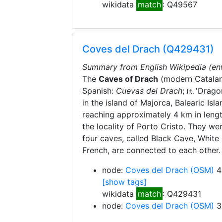
wikidata
match
: Q49567
Coves del Drach (Q429431)
Summary from English Wikipedia (en
The
Caves of Drach
(modern Catalan
Spanish:
Cuevas del Drach
;
'
Drago
lit.
in the island of Majorca, Balearic Is
reaching approximately 4 km in lengt
the locality of Porto Cristo. They we
four caves, called Black Cave, White
French, are connected to each other.
node:
Coves del Drach
(OSM)
4
[show tags]
wikidata
match
: Q429431
node:
Coves del Drach
(OSM)
3