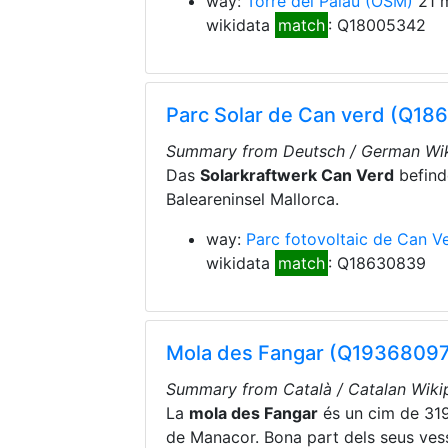
way:
Torre del Palau
(OSM)
21 
wikidata
match
: Q18005342
Parc Solar de Can verd (Q18
Summary from Deutsch / German Wik
Das
Solarkraftwerk Can Verd
befind
Baleareninsel Mallorca.
way:
Parc fotovoltaic de Can V
wikidata
match
: Q18630839
Mola des Fangar (Q1936809
Summary from Català / Catalan Wikip
La
mola des Fangar
és un cim de 319 
de Manacor. Bona part dels seus ves