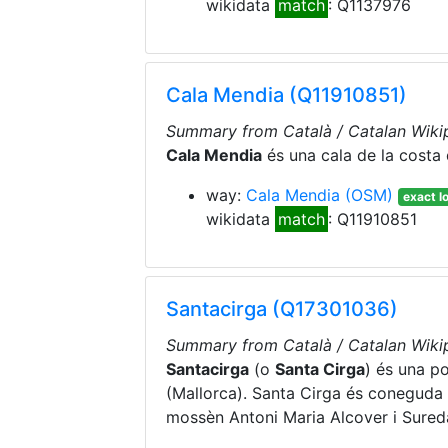
wikidata
match
: Q1137976
Cala Mendia (Q11910851)
Summary from Català / Catalan Wikip
Cala Mendia
és una cala de la costa 
way:
Cala Mendia
(OSM)
exact l
wikidata
match
: Q11910851
Santacirga (Q17301036)
Summary from Català / Catalan Wikip
Santacirga
(o
Santa Cirga
) és una p
(Mallorca). Santa Cirga és coneguda 
mossèn Antoni Maria Alcover i Sured