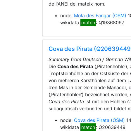
de l'ANEI del mateix nom.
node:
Mola des Fangar
(OSM)
1
wikidata
match
: Q19368097
Cova des Pirata (Q20639449
Summary from Deutsch / German Wik
Die
Cova des Pirata
(‚Piratenhöhle‘),
Tropfsteinhöhle an der Ostküste der s
von mehreren Karsthöhlen auf dem 
d’en Mas in der Gemeinde Manacor, 
(‚Piratenhöhlen‘) bezeichnet werden,
Cova des Pirata
ist mit den Höhlen
C
subaquatisch verbunden und bildet 
node:
Cova des Pirata
(OSM)
14
wikidata
match
: Q20639449