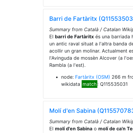
Barri de Fartàritx (Q11553503
Summary from Català / Catalan Wikip
El
barri de Fartàritx
és una barriada h
un antic raval situat a l'altra banda 
acollir un gran molinar. Actualment es
l'Avinguda de mossèn Alcover (a l'oest)
Rambla (a l'est).
node:
Fartàritx
(OSM)
266 m fr
wikidata
match
: Q115535031
Molí d'en Sabina (Q11557078
Summary from Català / Catalan Wikip
El
molí d'en Sabina
o
molí de ca'n T