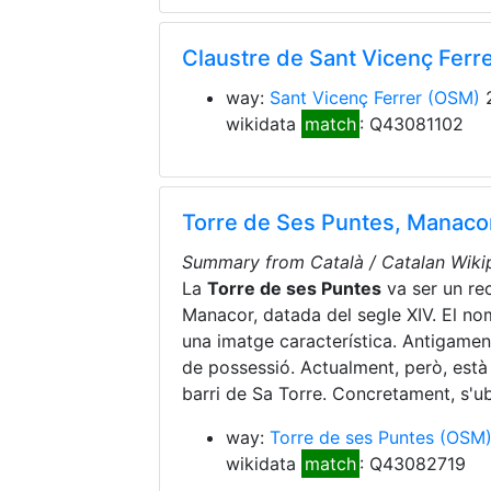
Claustre de Sant Vicenç Fer
way:
Sant Vicenç Ferrer
(OSM)
2
wikidata
match
: Q43081102
Torre de Ses Puntes, Manac
Summary from Català / Catalan Wikip
La
Torre de ses Puntes
va ser un rec
Manacor, datada del segle XIV. El no
una imatge característica. Antigamen
de possessió. Actualment, però, està
barri de Sa Torre. Concretament, s'ub
way:
Torre de ses Puntes
(OSM
wikidata
match
: Q43082719