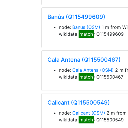
Banús (Q115499609)
node:
Banús
(OSM)
1 m from Wi
wikidata
match
: Q115499609
Cala Antena (Q115500467)
node:
Cala Antena
(OSM)
2 m f
wikidata
match
: Q115500467
Calicant (Q115500549)
node:
Calicant
(OSM)
2 m from 
wikidata
match
: Q115500549