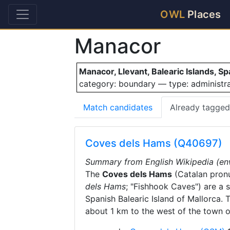
OWL
Places
Manacor
Manacor, Llevant, Balearic Islands, Sp
category: boundary — type: administ
Match candidates
Already tagged
Coves dels Hams (Q40697)
Summary from English Wikipedia (en
The
Coves dels Hams
(
Catalan pronu
dels Hams
; "Fishhook Caves") are a 
Spanish Balearic Island of Mallorca. 
about 1 km to the west of the town o