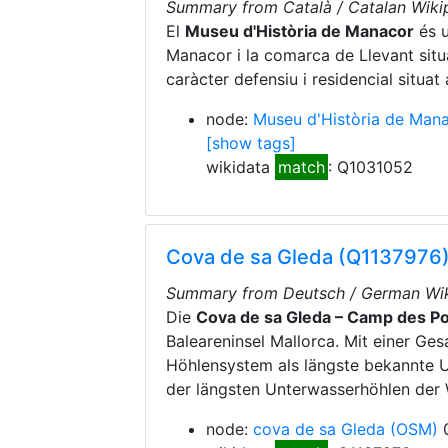
Summary from Català / Catalan Wikip
El
Museu d'Història de Manacor
és u
Manacor i la comarca de Llevant situat
caràcter defensiu i residencial situat
node:
Museu d'Història de Man
[show tags]
wikidata
match
: Q1031052
Cova de sa Gleda (Q1137976
Summary from Deutsch / German Wik
Die
Cova de sa Gleda – Camp des P
Baleareninsel Mallorca. Mit einer Ge
Höhlensystem als längste bekannte 
der längsten Unterwasserhöhlen der 
node:
cova de sa Gleda
(OSM)
0