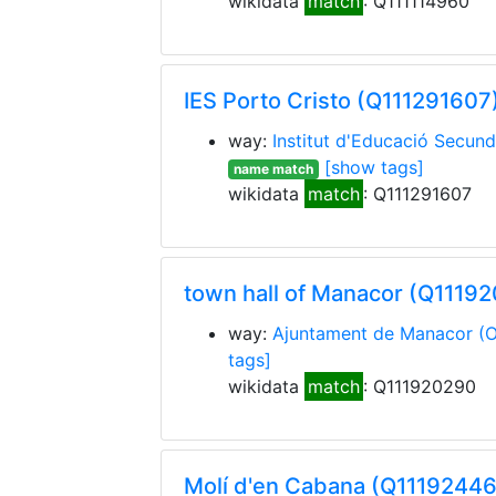
wikidata
match
: Q111114960
IES Porto Cristo (Q111291607
way:
Institut d'Educació Secund
[show tags]
name match
wikidata
match
: Q111291607
town hall of Manacor (Q1119
way:
Ajuntament de Manacor
(
tags]
wikidata
match
: Q111920290
Molí d'en Cabana (Q11192446