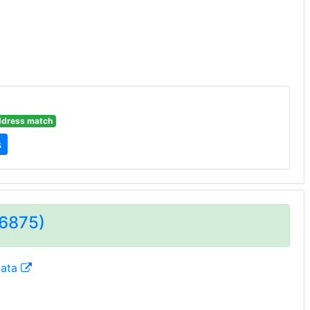
ddress match
s
56875)
data