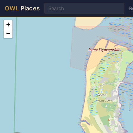
OWL
Places
R
+
−