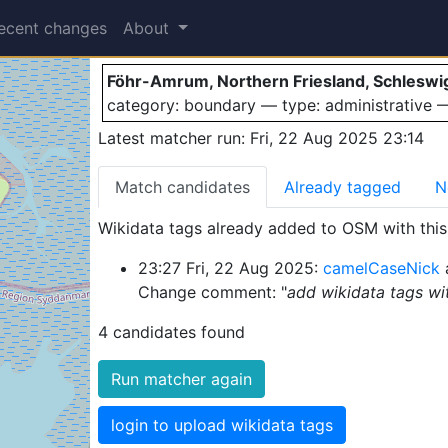
Föhr-Amrum
ecent changes
About
Föhr-Amrum, Northern Friesland, Schleswi
category: boundary — type: administrative
Latest matcher run: Fri, 22 Aug 2025 23:14
Match candidates
Already tagged
N
Wikidata tags already added to OSM with this 
23:27 Fri, 22 Aug 2025:
camelCaseNick
Change comment: "
add wikidata tags w
4 candidates found
Run matcher again
login to upload wikidata tags