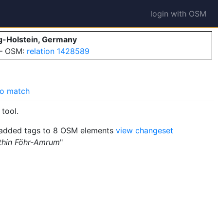
login with OSM
g-Holstein, Germany
 — OSM:
relation 1428589
o match
tool.
added tags to 8 OSM elements
view changeset
ithin Föhr-Amrum
"