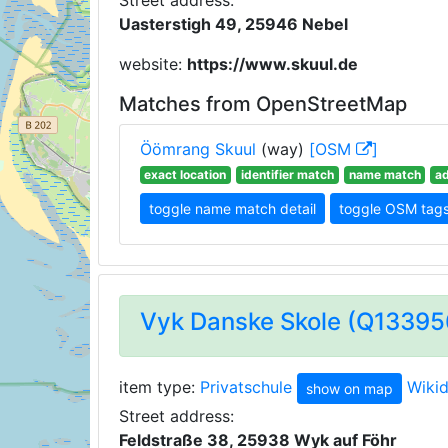
Street address:
Uasterstigh 49, 25946 Nebel
website:
https://www.skuul.de
Matches from OpenStreetMap
Öömrang Skuul
(way)
[OSM
]
exact location
identifier match
name match
a
toggle name match detail
toggle OSM tag
Vyk Danske Skole (Q1339
item type:
Privatschule
Wiki
show on map
Street address:
Feldstraße 38, 25938 Wyk auf Föhr