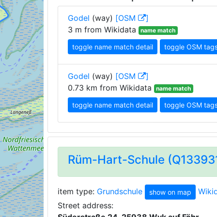
Godel
(way)
[OSM
]
3 m from Wikidata
name match
toggle name match detail
toggle OSM tag
Godel
(way)
[OSM
]
0.73 km from Wikidata
name match
toggle name match detail
toggle OSM tag
Rüm-Hart-Schule (Q13393
item type:
Grundschule
Wiki
show on map
Street address: