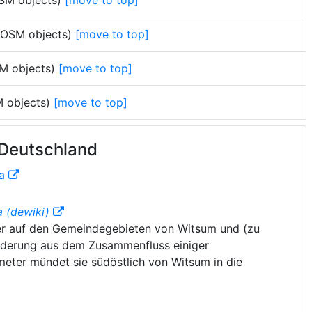
OSM objects)
[move to top]
no OSM objects)
[move to top]
SM objects)
[move to top]
SM objects)
[move to top]
n Deutschland
ta
a (dewiki)
 der auf den Gemeindegebieten von Witsum und (zu
iederung aus dem Zusammenfluss einiger
meter mündet sie südöstlich von Witsum in die