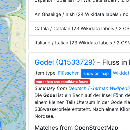
Español / Spanish (31 Wikidata labels / 2 
An Ghaeilge / Irish (24 Wikidata labels / 
Català / Catalan (23 Wikidata labels / 2 O
Italiano / Italian (23 Wikidata labels / 2 O
Godel (Q1533729)
– Fluss i
item type:
Flüsschen
Wikida
show on map
more than one candidate found
Summary from
Deutsch / German Wikipedi
Die
Godel
ist ein Bach auf der Insel Föhr,
einem kleinen Teil) Utersum in der Godeln
Süßwasserpriele entsteht. Nach einem Kilo
Nordsee.
Matches from OpenStreetMap