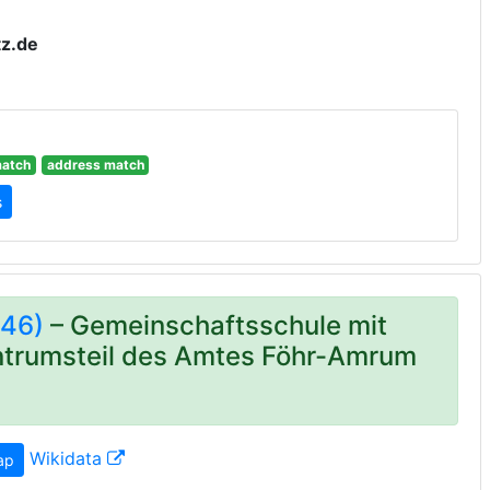
tz.de
atch
address match
s
46)
– Gemeinschaftsschule mit
ntrumsteil des Amtes Föhr-Amrum
Wikidata
ap