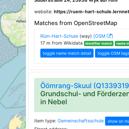
Süderstraße 24, 25938 Wyk auf Föhr
website:
https://ruem-hart-schule.lernne
Matches from OpenStreetMap
Rüm-Hart-Schule
(way)
[OSM
]
17 m from Wikidata
identifier match
name m
toggle name match detail
toggle OSM tag
Öömrang-Skuul (Q1339319
Grundschul- und Förderze
in Nebel
item type:
Gemeinschaftsschule
show on m