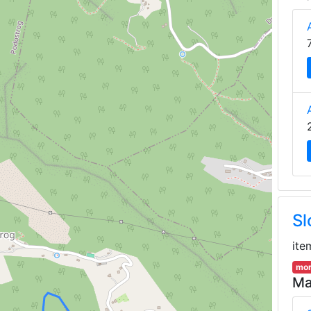
Sl
ite
mor
Ma