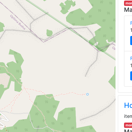
mor
Ma
Ho
ite
mor
Ma