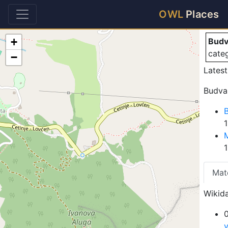
Bu
OWL
Places
+
Budv
cate
−
Latest
Budva 
B
Mat
Wikida