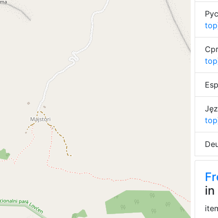
Рус
top
Срп
top
Esp
Jęz
top
Deu
Fr
in
ite