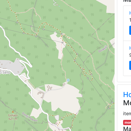
Ho
M
ite
mor
Ma