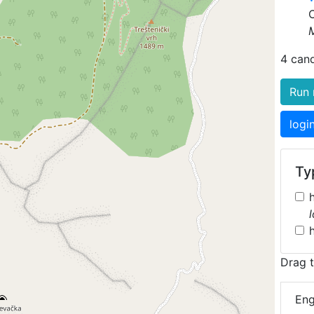
4 can
Run 
logi
Typ
Drag t
Eng