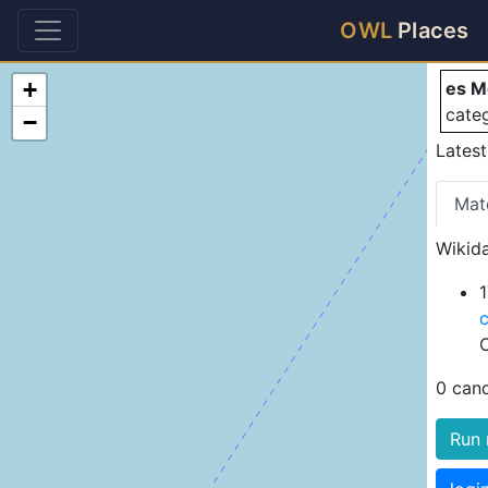
es
OWL
Places
+
es M
cate
−
Lates
Mat
Wikida
0 can
Run 