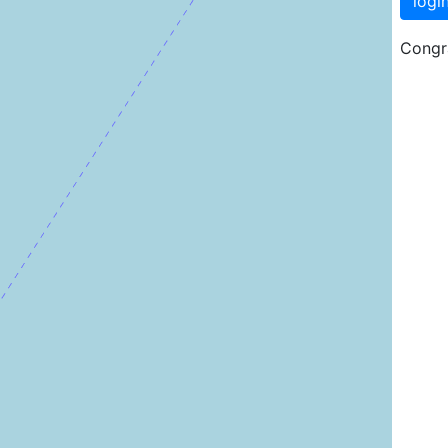
logi
Congra