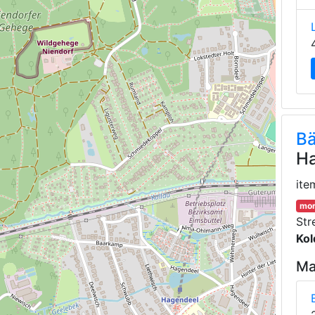
Bä
Ha
ite
mor
Str
Kol
Ma