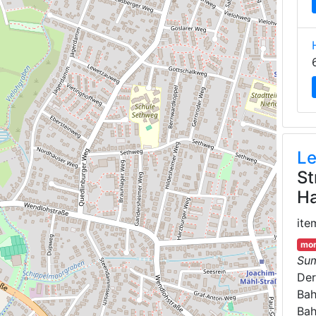
Le
St
H
ite
mor
Su
Der
Bah
Bah