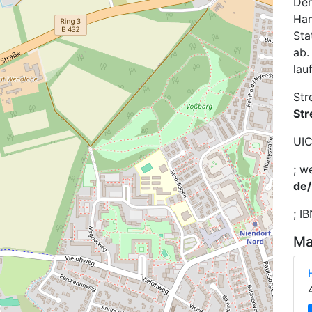
De
Ham
Sta
ab.
lau
Str
St
UIC
;
we
de/
;
IB
Ma