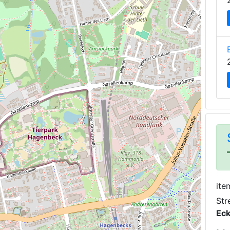
ite
Str
Eck