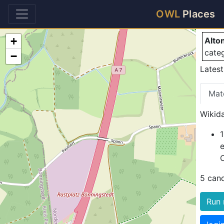
Al
OWL
Places
+
Alto
cate
−
Latest
Mat
Wikida
5 can
Run 