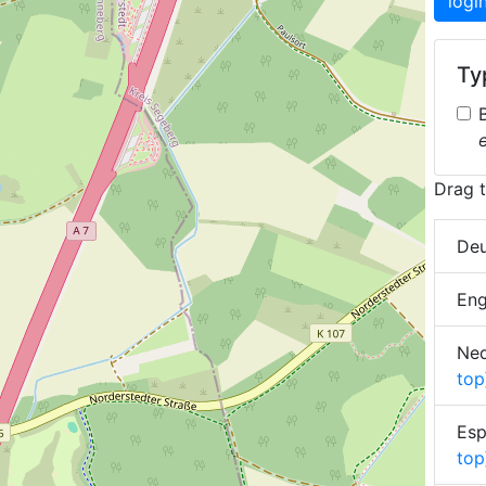
logi
Typ
Drag t
Deu
Eng
Ned
top
Esp
top