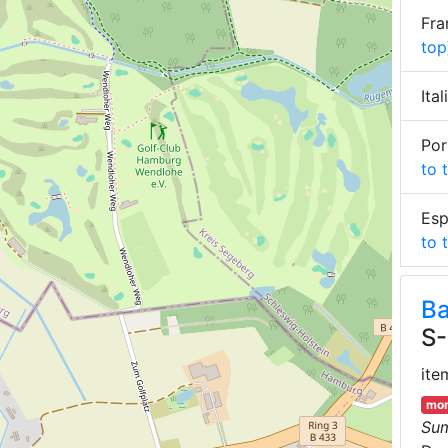
Fra
top
Ita
Por
to 
Esp
to 
Ba
S-
ite
mor
Su