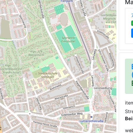
Ma
ite
Str
Bei
web