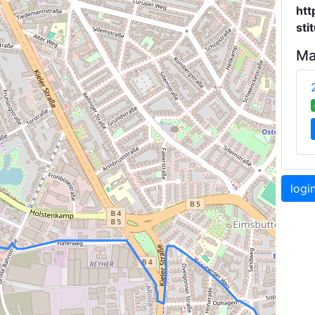
htt
sti
Ma
logi