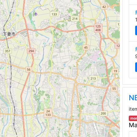
N
ite
mor
Ma