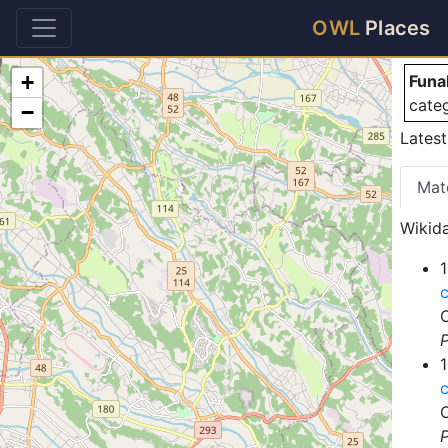
Fu
OWL
Places
+
Funa
cate
−
Latest
Mat
Wikida
1
P
1
P