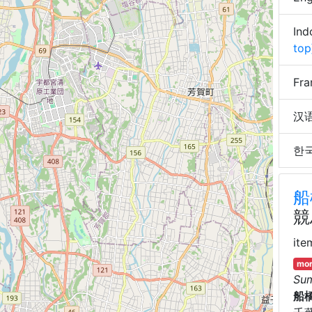
Ind
top
Fra
汉语 
한국어
船
競
ite
mor
Su
船