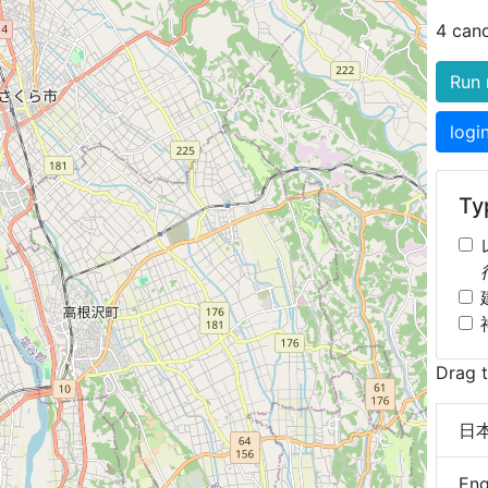
4 can
Run 
logi
Typ
Drag t
日本語
Eng