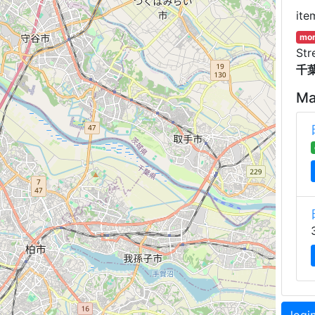
ite
mor
Str
千葉
Ma