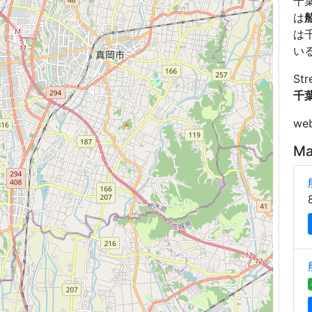
千
は
は
い
Str
千葉
web
Ma