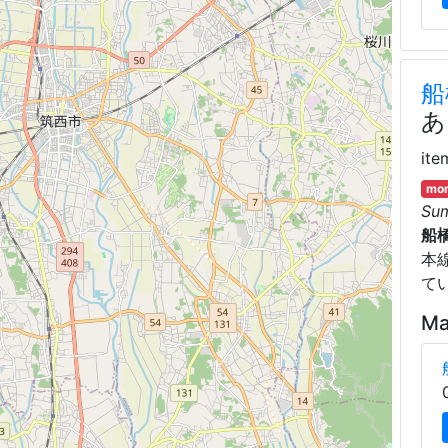
船
あ
ite
mor
Su
船
本
て
Ma