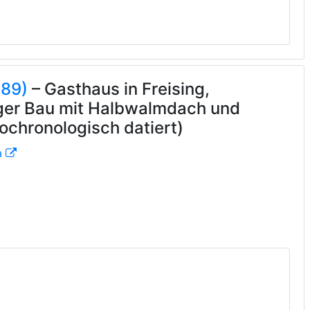
389)
– Gasthaus in Freising,
ger Bau mit Halbwalmdach und
chronologisch datiert)
a