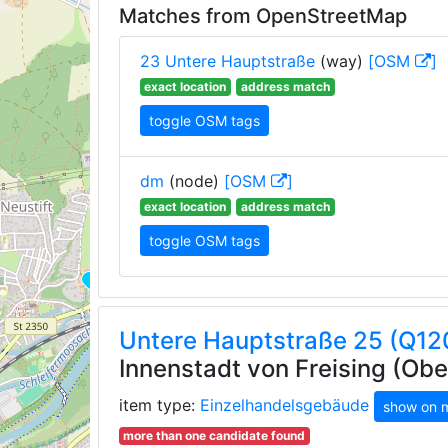
Matches from OpenStreetMap
23 Untere Hauptstraße
(way)
[OSM
]
exact location
address match
toggle OSM tags
dm
(node)
[OSM
]
exact location
address match
toggle OSM tags
Untere Hauptstraße 25 (Q1
Innenstadt von Freising (Ob
item type:
Einzelhandelsgebäude
show on 
more than one candidate found