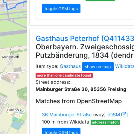
toggle OSM tags
Gasthaus Peterhof (Q41143
Oberbayern. Zweigeschossi
Putzbänderung, 1834 (dendro
item type:
Gasthaus
Wikidat
show on map
more than one candidate found
Street address:
Mainburger Straße 36, 85356 Freising
Matches from OpenStreetMap
36 Mainburger Straße
(way)
[OSM
]
100 m from Wikidata
address match
toggle OSM tags