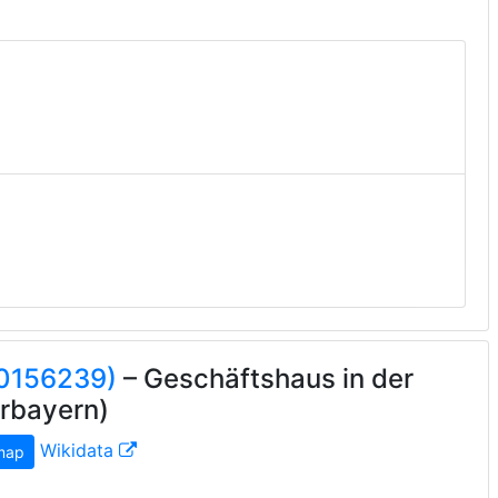
20156239)
– Geschäftshaus in der
erbayern)
Wikidata
map