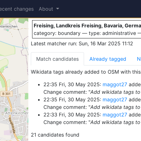
Freising
ecent changes
About
Freising, Landkreis Freising, Bavaria, Germ
category: boundary — type: administrative
Latest matcher run: Sun, 16 Mar 2025 11:12
Match candidates
Already tagged
N
Wikidata tags already added to OSM with this 
22:35 Fri, 30 May 2025:
maggot27
added
Change comment: "
Add wikidata tags to
22:35 Fri, 30 May 2025:
maggot27
added
Change comment: "
Add wikidata tags to
22:33 Fri, 30 May 2025:
maggot27
added
Change comment: "
Add wikidata tags to 
21 candidates found