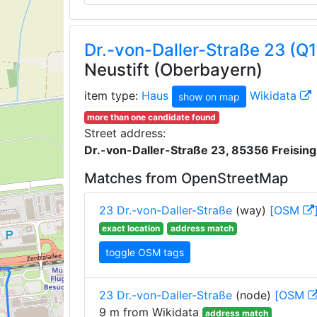
Dr.-von-Daller-Straße 23 (
Neustift (Oberbayern)
item type:
Haus
Wikidata
show on map
more than one candidate found
Street address:
Dr.-von-Daller-Straße 23, 85356 Freising
Matches from OpenStreetMap
23 Dr.-von-Daller-Straße
(way)
[OSM
exact location
address match
toggle OSM tags
23 Dr.-von-Daller-Straße
(node)
[OSM
9 m from Wikidata
address match