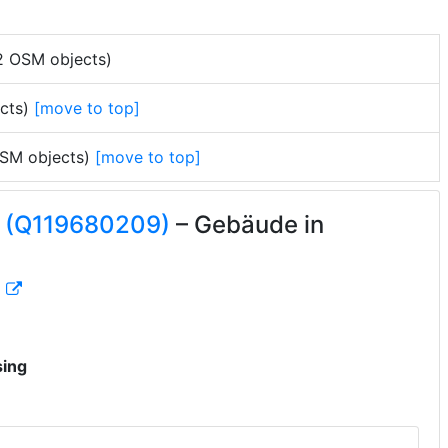
2 OSM objects)
ects)
[move to top]
 OSM objects)
[move to top]
6 (Q119680209)
– Gebäude in
a
sing