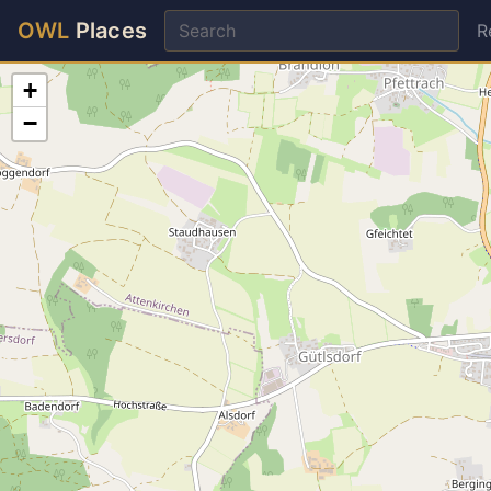
OWL
Places
R
+
−