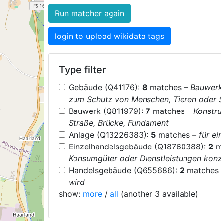
Run matcher again
login to upload wikidata tags
Type filter
Gebäude (Q41176):
8
matches
– Bauwerk
zum Schutz von Menschen, Tieren oder 
Bauwerk (Q811979):
7
matches
– Konstr
Straße, Brücke, Fundament
Anlage (Q13226383):
5
matches
– für e
Einzelhandelsgebäude (Q18760388):
2
m
Konsumgüter oder Dienstleistungen konz
Handelsgebäude (Q655686):
2
matches
wird
show:
more
/
all
(another 3 available)