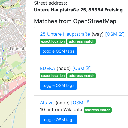
Street address:
Untere Hauptstraße 25, 85354 Freising
Matches from OpenStreetMap
25 Untere Hauptstraße
(way)
[OSM
]
exact location
address match
toggle OSM tags
EDEKA
(node)
[OSM
]
exact location
address match
toggle OSM tags
Altavit
(node)
[OSM
]
10 m from Wikidata
address match
toggle OSM tags