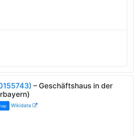
20155743)
– Geschäftshaus in der
erbayern)
Wikidata
map