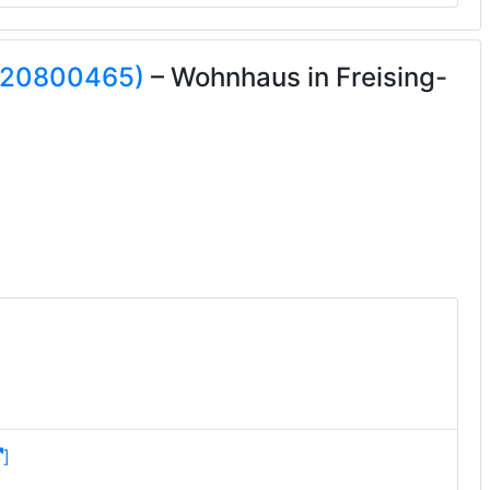
Q120800465)
– Wohnhaus in Freising-
]
]