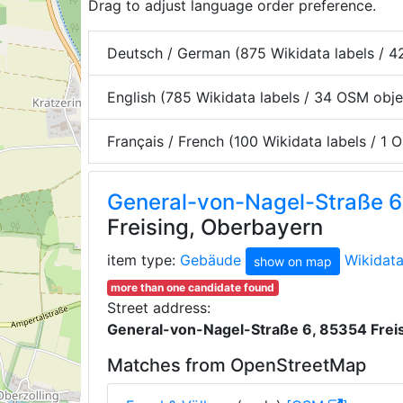
Drag to adjust language order preference.
Deutsch / German (875 Wikidata labels / 4
English (785 Wikidata labels / 34 OSM obj
Français / French (100 Wikidata labels / 1
General-von-Nagel-Straße 
Freising, Oberbayern
item type:
Gebäude
Wikidat
show on map
more than one candidate found
Street address:
General-von-Nagel-Straße 6, 85354 Frei
Matches from OpenStreetMap