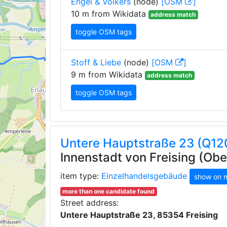
Engel & Völkers
(node)
[OSM
]
10 m from Wikidata
address match
toggle OSM tags
Stoff & Liebe
(node)
[OSM
]
9 m from Wikidata
address match
toggle OSM tags
Untere Hauptstraße 23 (Q1
Innenstadt von Freising (Ob
item type:
Einzelhandelsgebäude
show on 
more than one candidate found
Street address:
Untere Hauptstraße 23, 85354 Freising