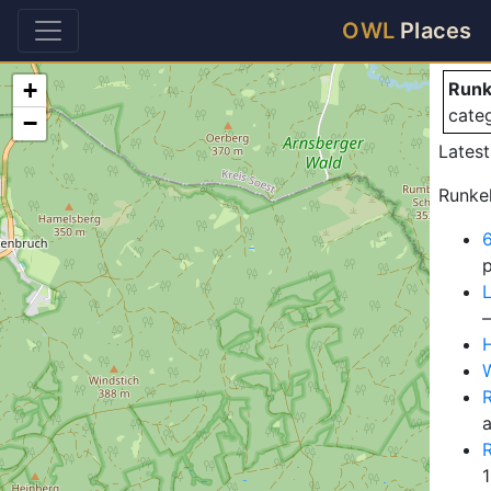
Ru
OWL
Places
+
Runk
cate
−
Lates
Runkel