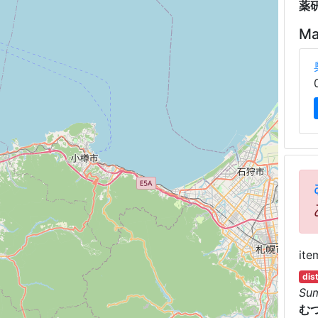
薬
Ma
ite
dis
Su
む