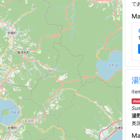
で
Ma
湯
ite
mor
Su
湯
奥
Ma