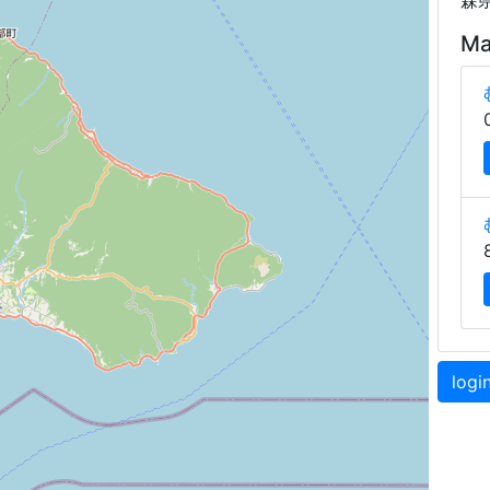
森
Ma
logi