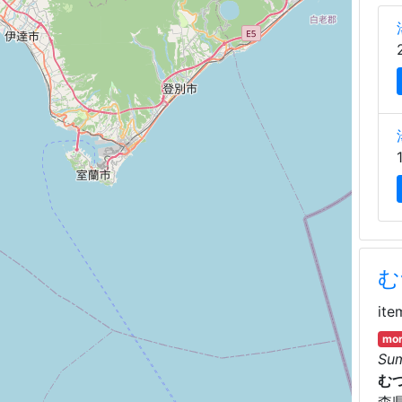
む
ite
mor
Su
む