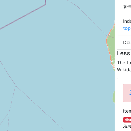
한국어
Ind
top
Deu
Less
The fo
Wikida
ite
dis
Su