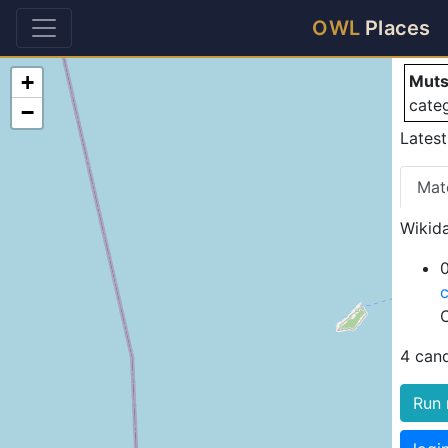
Mu
OWL
Places
+
Muts
cate
−
Latest
Mat
Wikida
0
4 can
Run 