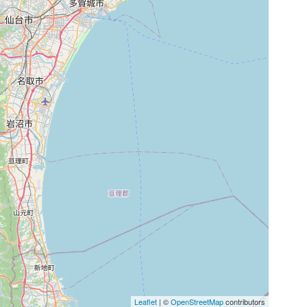
Leaflet
| ©
OpenStreetMap
contributors