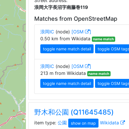
Street address:
浪岡大字長沼字南藤巻119
Matches from OpenStreetMap
浪岡IC
(node)
[OSM
]
0.50 km from Wikidata
name match
toggle name match detail
toggle OSM tag
浪岡IC
(node)
[OSM
]
213 m from Wikidata
name match
toggle name match detail
toggle OSM tag
野木和公園 (Q11645485)
item type:
公園
Wikidata
show on map