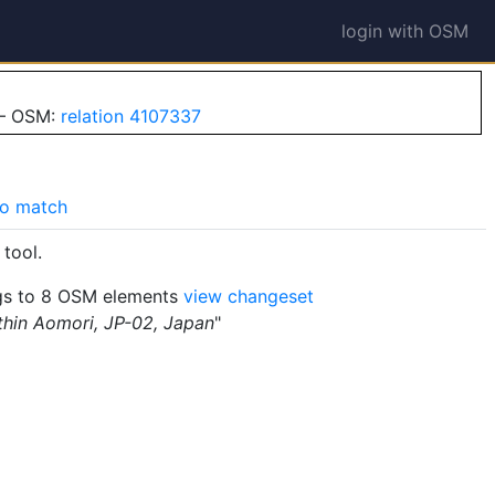
login with OSM
 — OSM:
relation 4107337
o match
tool.
s to 8 OSM elements
view changeset
thin Aomori, JP-02, Japan
"