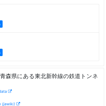
s
s
– 青森県にある東北新幹線の鉄道トンネ
data
 (jawiki)