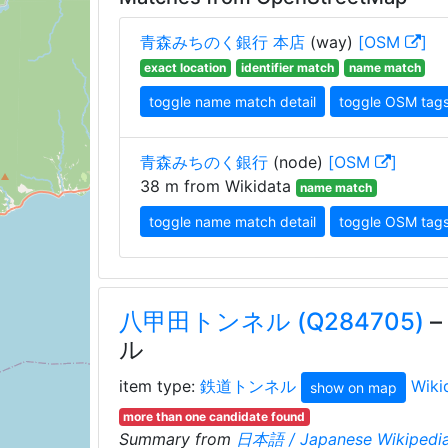
青森みちのく銀行 本店
(way)
[OSM
]
exact location
identifier match
name match
toggle name match detail
toggle OSM tag
青森みちのく銀行
(node)
[OSM
]
38 m from Wikidata
name match
toggle name match detail
toggle OSM tag
八甲田トンネル (Q284705)
ル
item type:
鉄道トンネル
Wiki
show on map
more than one candidate found
Summary from
日本語 / Japanese Wikipedia