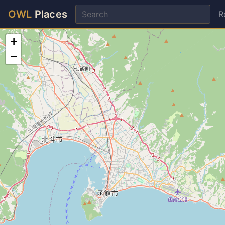
OWL
Places
R
+
−