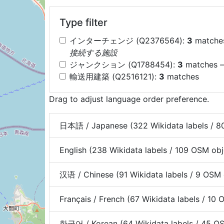
Type filter
インターチェンジ (Q2376564):
3
match
接続する施設
ジャンクション (Q1788454):
3
matches
輸送用建築 (Q2516121):
3
matches
Drag to adjust language order preference.
日本語 / Japanese (322 Wikidata labels / 8
English (238 Wikidata labels / 109 OSM ob
汉语 / Chinese (91 Wikidata labels / 9 OSM
Français / French (67 Wikidata labels / 10
한국어 / Korean (64 Wikidata labels / 45 O