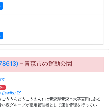
s
s
8613)
– 青森市の運動公園
a
00m
 (jawiki)
うごううんどうこうえん）は青森県青森市大字宮田にある
青い森グループが指定管理者として運営管理を行ってい