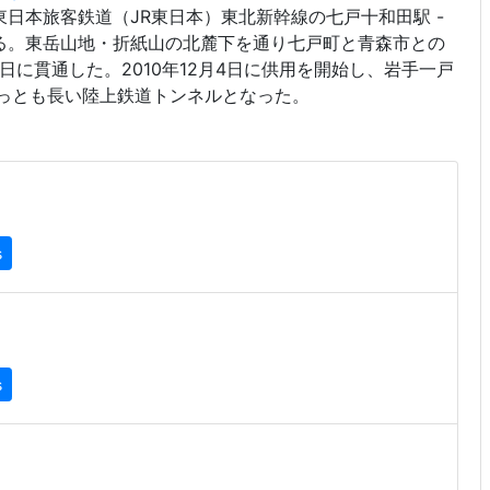
日本旅客鉄道（JR東日本）東北新幹線の七戸十和田駅 -
る。東岳山地・折紙山の北麓下を通り七戸町と青森市との
27日に貫通した。2010年12月4日に供用を開始し、岩手一戸
もっとも長い陸上鉄道トンネルとなった。
s
s