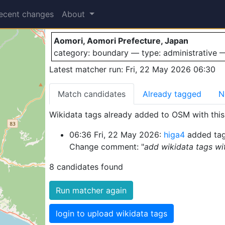
Aomori
ecent changes
About
Aomori, Aomori Prefecture, Japan
category: boundary — type: administrative
Latest matcher run: Fri, 22 May 2026 06:30
Match candidates
Already tagged
N
Wikidata tags already added to OSM with this 
06:36 Fri, 22 May 2026:
higa4
added tag
Change comment: "
add wikidata tags wi
8 candidates found
Run matcher again
login to upload wikidata tags