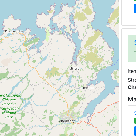
ite
Str
Cha
Ma