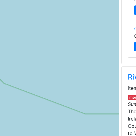
Ri
ite
mor
Su
Th
Ire
Cou
to 