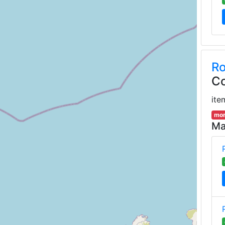
R
Co
ite
mor
Ma