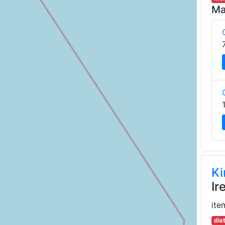
Ma
Ki
Ir
ite
dis