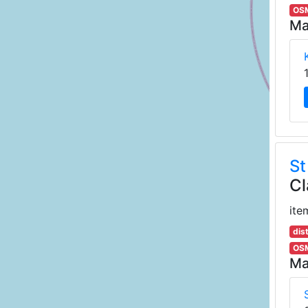
OSM
Ma
St
Cl
ite
dis
OSM
Ma