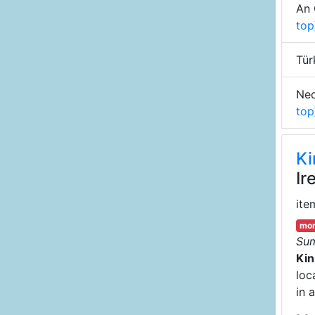
An 
top
Tür
Ned
top
Ki
Ir
ite
mor
Su
Kin
loc
in 