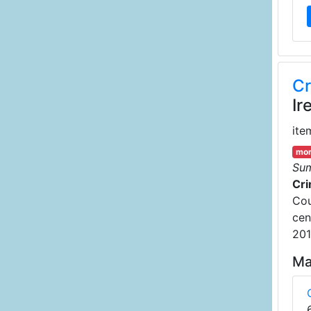
Cr
Ir
ite
mor
Su
Crin
Cou
cen
201
Ma