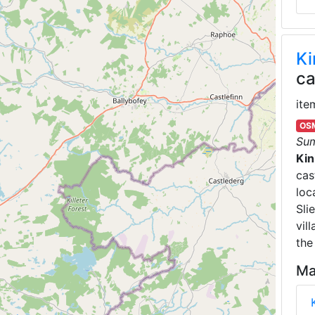
Ki
ca
ite
OSM
Su
Kin
cas
loc
Sli
vil
the
Ma