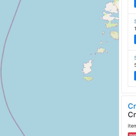
Cr
Cr
ite
mor