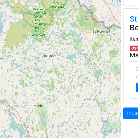
St
Be
ite
OSM
Ma
logi