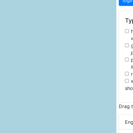
logi
Typ
sh
Drag t
Eng