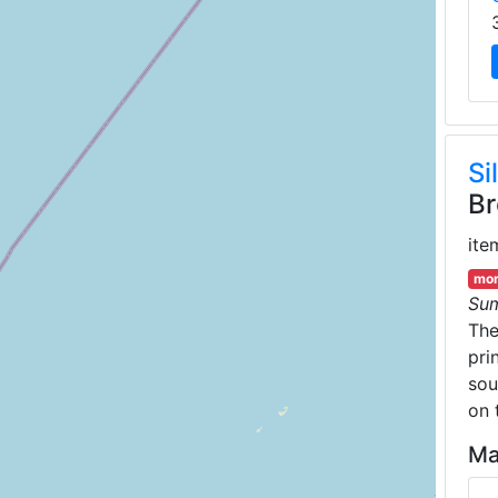
Si
Br
ite
mor
Su
Th
pri
sou
on 
Ma