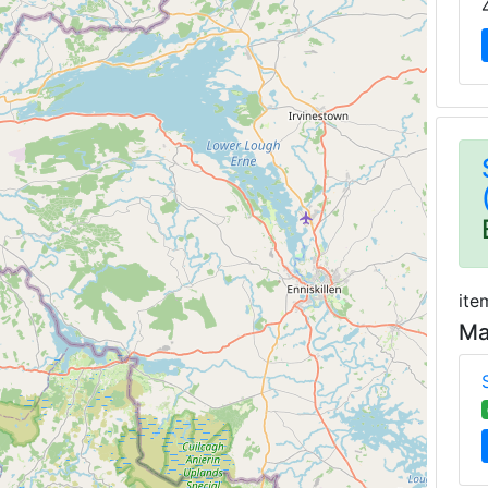
ite
Ma