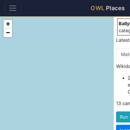
Ba
OWL
Places
+
Bally
cate
−
Latest
Mat
Wikida
2
13 ca
Run 