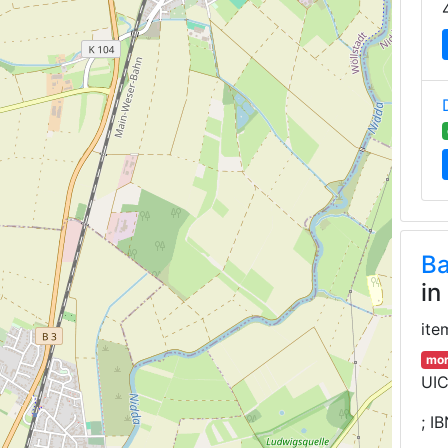
Ba
in
ite
mor
UIC
;
IB