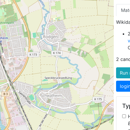
Mat
Wikida
2 can
Run 
logi
Typ