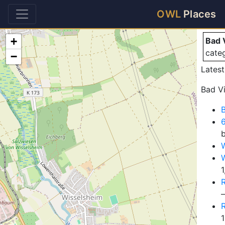
Ba
OWL
Places
+
Bad 
cate
−
Latest
Bad Vi
B
6
W
W
1