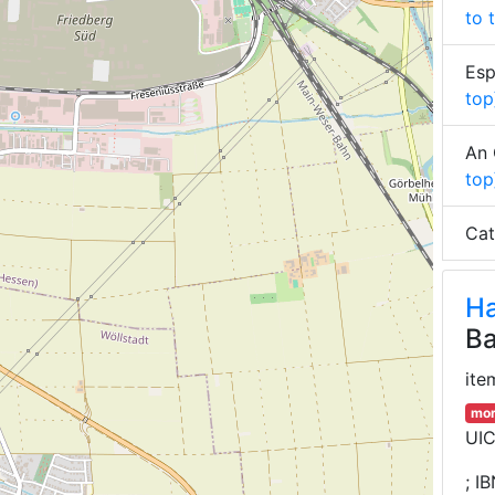
to 
Esp
top
An 
top
Cat
Ha
Ba
ite
mor
UIC
;
IB