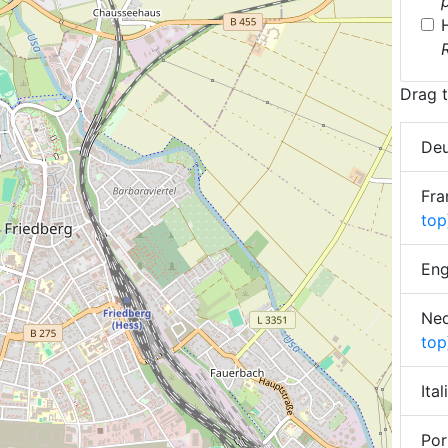
Drag t
Deu
Fra
top
Eng
Ned
top
Ita
Por