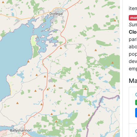
ite
mor
Su
Clo
par
abo
pop
dev
emp
Ma