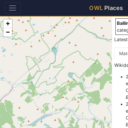
Ba
OWL
Places
+
Ball
cate
−
Latest
Mat
Wikida
B
B