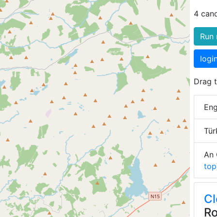
4 can
Run 
logi
Drag t
Eng
Tür
An 
top
Cl
Ro