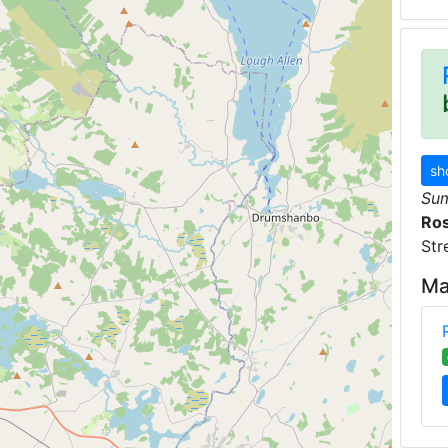
sh
Su
Ro
Str
Ma