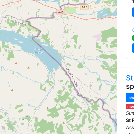
St
sp
sh
mor
Su
St 
Ass