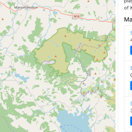
pla
of 
Ma