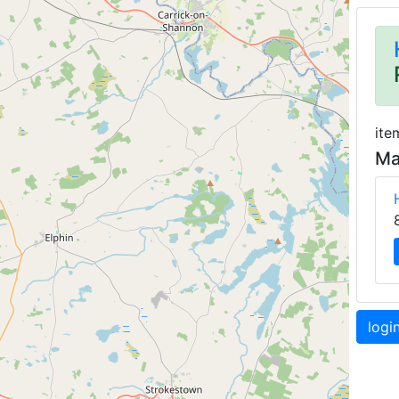
ite
Ma
logi