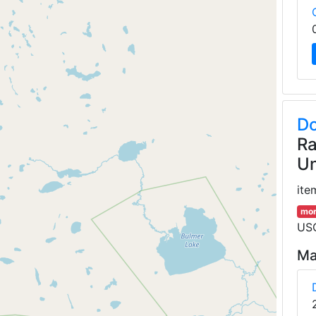
Do
Ra
Un
ite
mor
USG
Ma