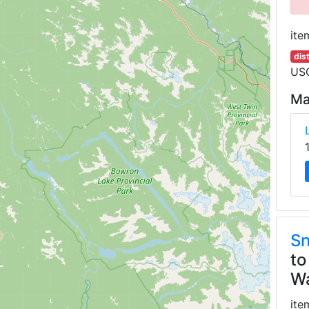
ite
dis
USG
Ma
Sn
to
Wa
ite