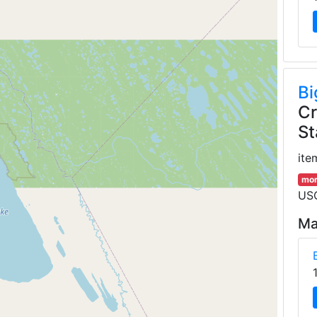
Bi
Cr
St
ite
mor
USG
Ma