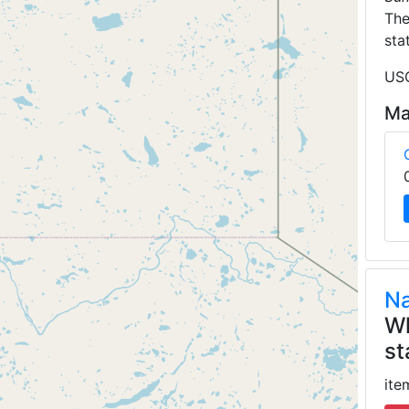
Th
sta
USG
Ma
Na
Wh
st
ite