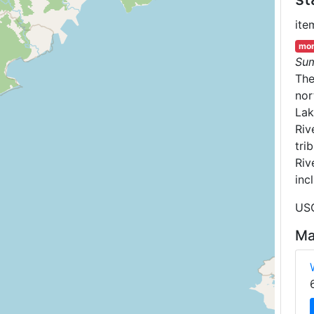
ite
mor
Su
Th
nor
Lak
Riv
tri
Riv
inc
USG
Ma