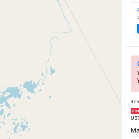
ite
dis
USG
Ma