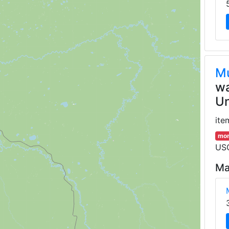
Mu
wa
Un
ite
mor
USG
Ma