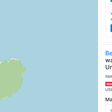
B
wa
Un
ite
mor
USG
Ma