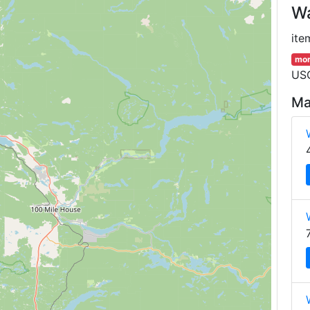
Wa
ite
mor
USG
Ma