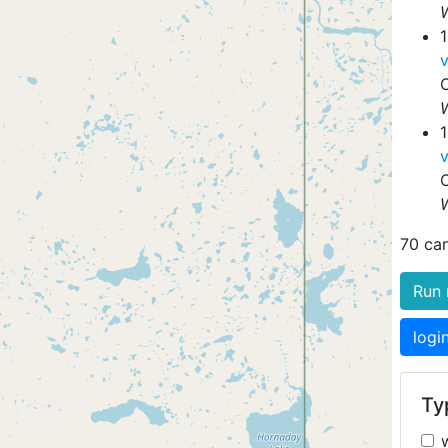
1
1
70 ca
Run 
logi
Typ