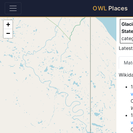
Gl
OWL
Places
+
Glac
Stat
−
cate
Latest
Mat
Wikida
1
1