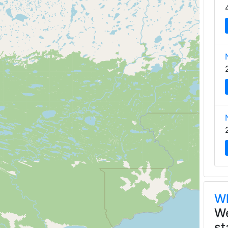
Wh
We
st