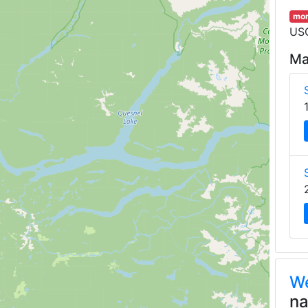
mor
USG
Ma
We
na