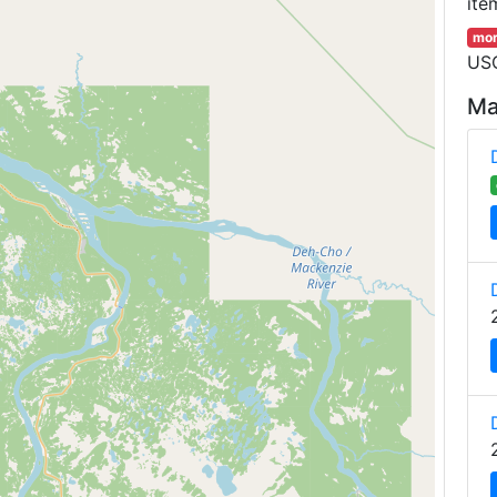
ite
mor
USG
Ma