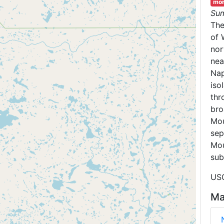
mor
Su
Th
of 
nor
nea
Nap
iso
thr
bro
Mou
sep
Mou
sub
USG
Ma