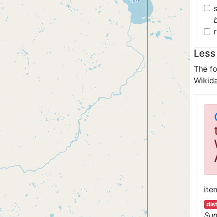
Less
The fo
Wikida
ite
dis
Su