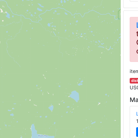
ite
dis
USG
Ma