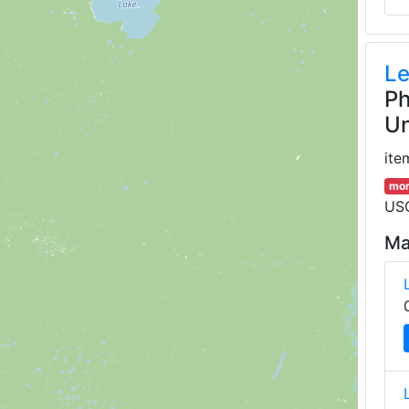
Le
Ph
Un
ite
mor
USG
Ma