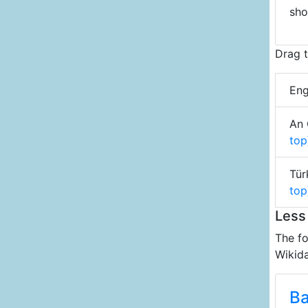
sh
Drag t
Eng
An 
top
Tür
top
Less
The fo
Wikida
Ba