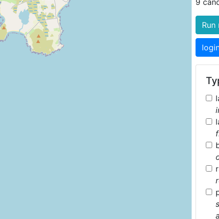
9 can
Run 
logi
Typ