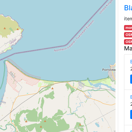
Bl
ite
mor
OSM
OSM
Ma