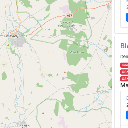
Bl
ite
mor
OSM
OSM
Ma