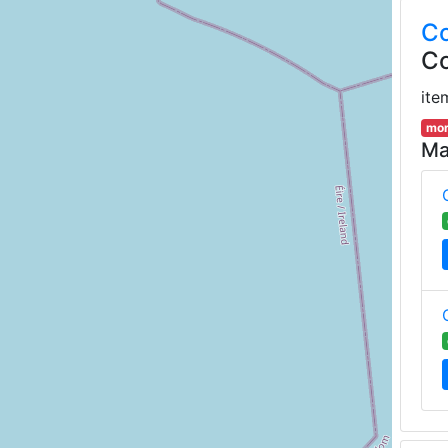
Co
Co
ite
mor
Ma