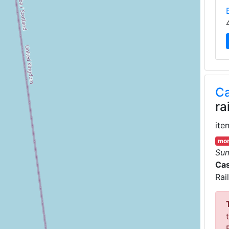
Ca
ra
ite
mor
Su
Cas
Rai