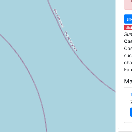
sh
dis
Su
Cas
Cas
suc
cha
Fau
Ma