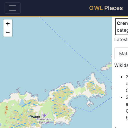
Cr
OWL
Places
+
Crem
cate
−
Lates
Mat
Wikida