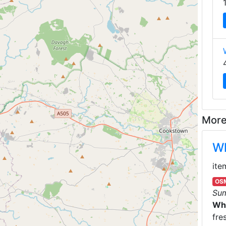
More
Wh
ite
OSM
Su
Wh
fre