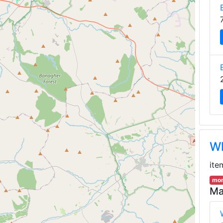
Wh
ite
mor
Ma