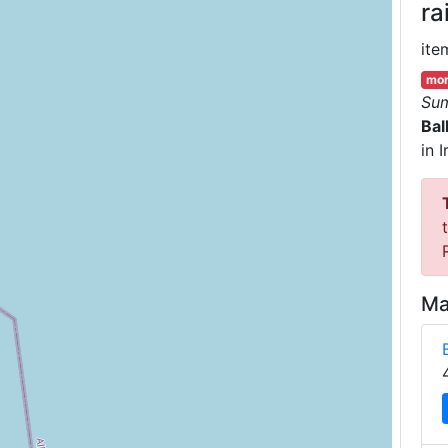
ra
ite
mor
Su
Bal
in I
Ma