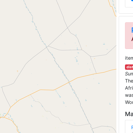
ite
dis
Su
Th
Afr
was
Wor
Ma