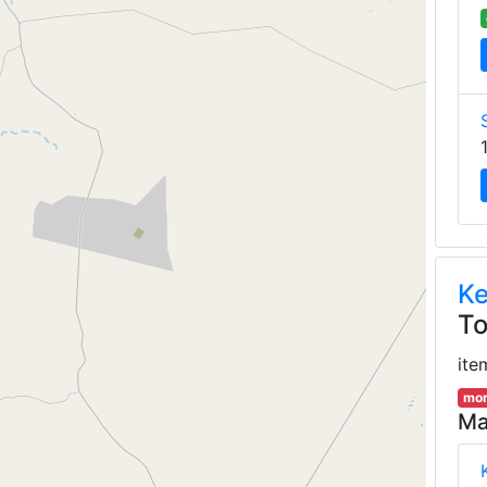
K
To
ite
mor
Ma