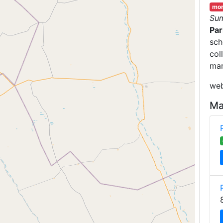
mor
Su
Par
sch
col
man
web
Ma