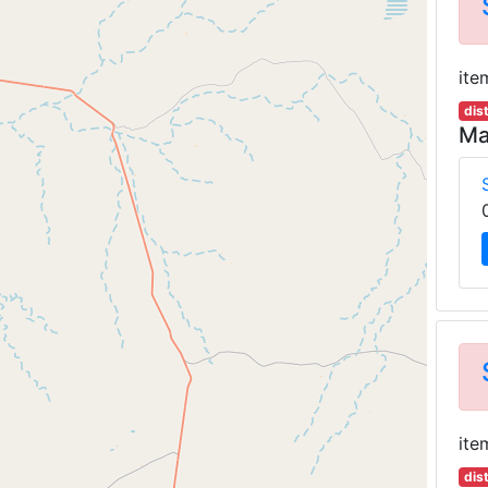
ite
dis
Ma
ite
dis