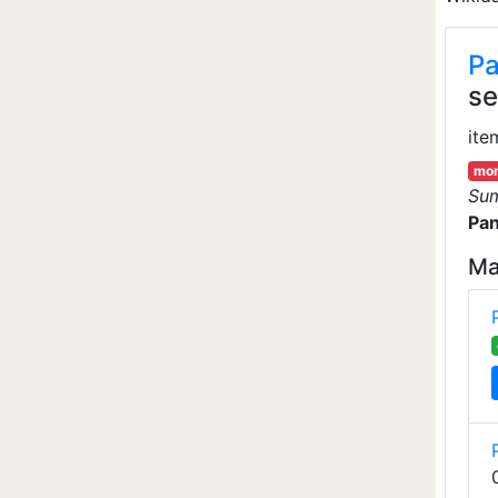
Pa
se
ite
mor
Su
Pa
Ma