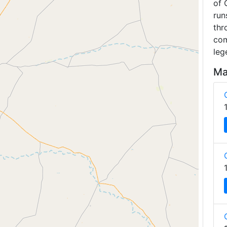
of 
run
thr
com
leg
Ma