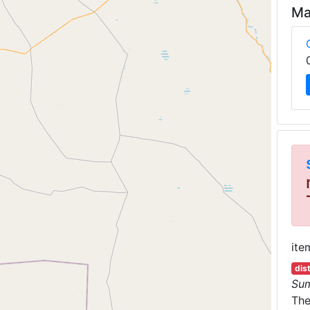
Ma
ite
dis
Su
Th