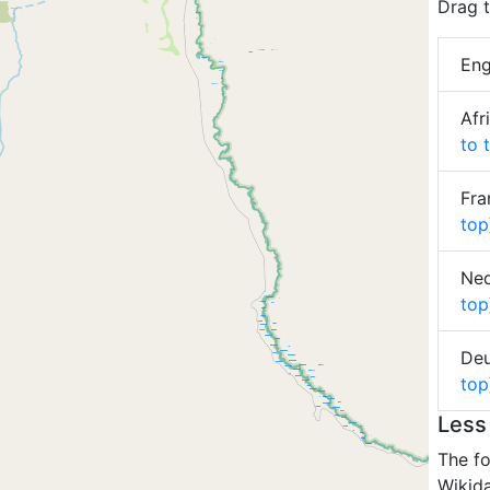
Drag t
Eng
Afr
to 
Fra
top
Ned
top
Deu
top
Less
The fo
Wikida