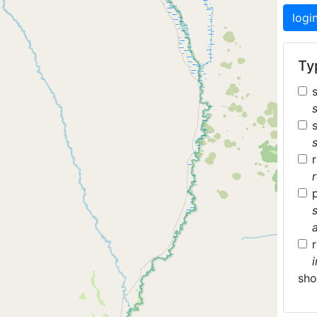
logi
Typ
sh