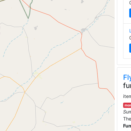
Fl
fu
ite
mor
Su
Th
Fun