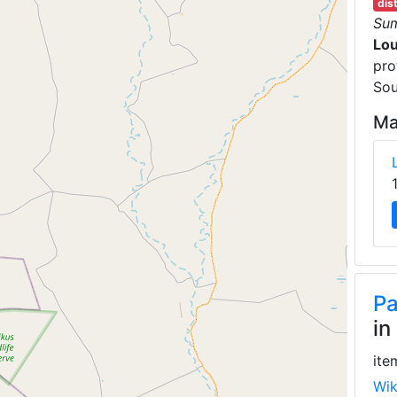
dis
Su
Lou
pro
Sou
Ma
Pa
in
ite
Wik