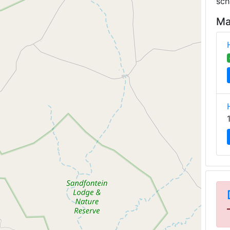
sch
Ma