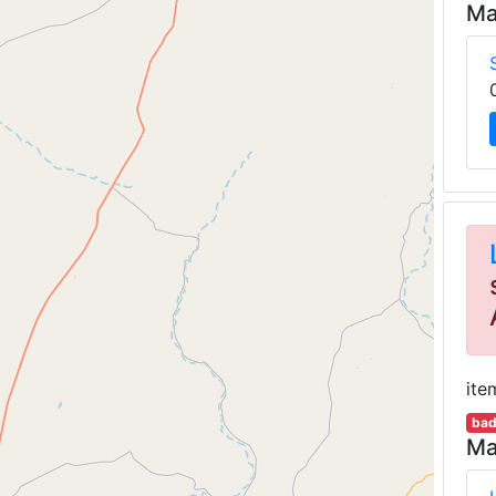
Ma
ite
bad
Ma