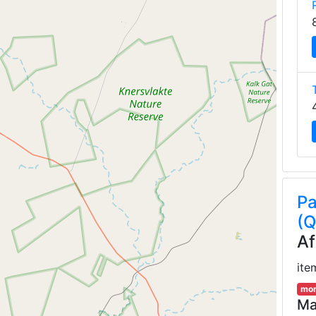
Pa
(Q
Af
ite
mor
Ma