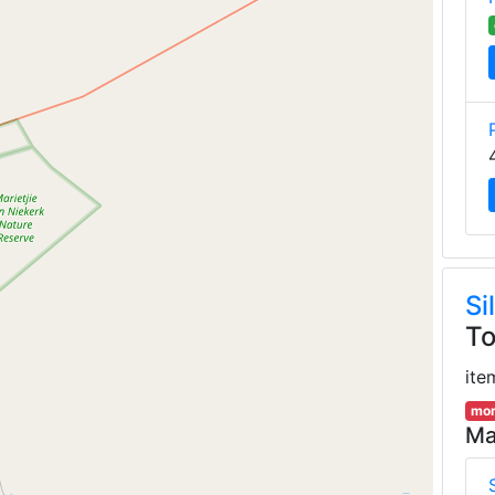
Si
To
ite
mor
Ma