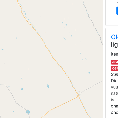
Ol
li
ite
dis
OSM
Su
Die
vuu
nat
is 
ona
ond