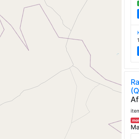
Ra
(Q
Af
ite
mor
Ma