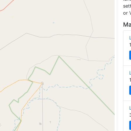
set
or 
Ma