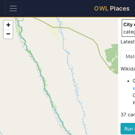
Ci
OWL
Places
+
City
cate
−
Latest
Mat
Wikida
0
37 ca
Run 