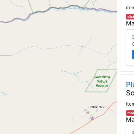
ite
dis
Ma
Pl
Sc
ite
mor
Ma