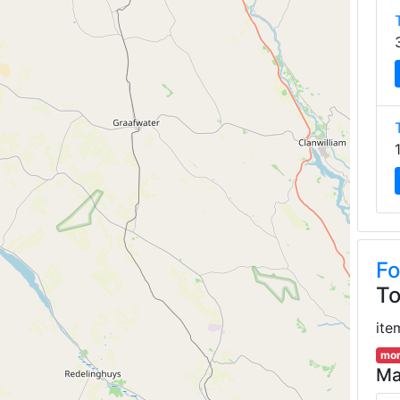
Fo
To
ite
mor
Ma