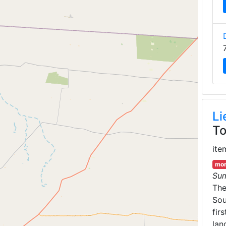
Li
To
ite
mor
Su
Th
Sou
fir
lan