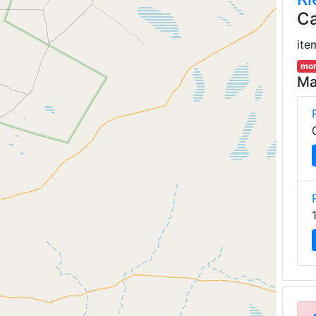
Ca
ite
mor
Ma