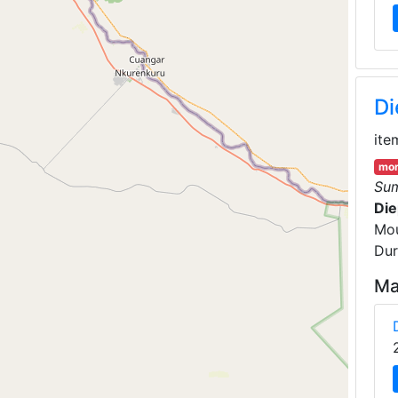
Di
ite
mor
Su
Die
Mou
Dur
Ma