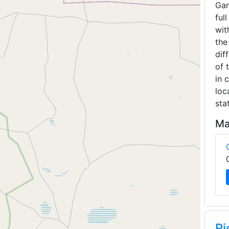
Gar
ful
wit
the
dif
of 
in 
loc
sta
Ma
Ri