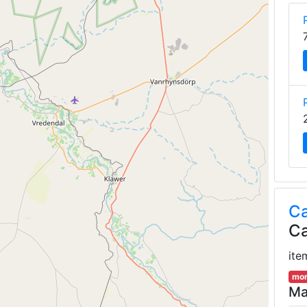
Ca
Ca
ite
mor
Ma