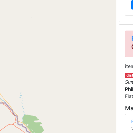
ite
dis
Su
Phi
Fla
Ma