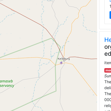
He
or
ed
ite
mor
Su
Th
del
The
000
rel