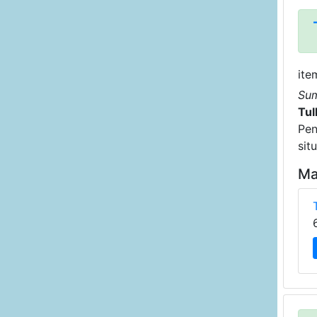
ite
Su
Tul
Pen
sit
Ma