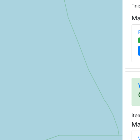
"in
Ma
ite
Ma