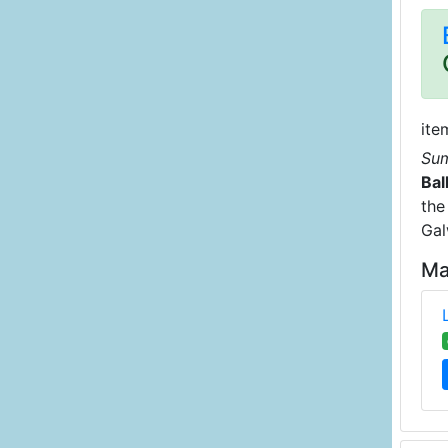
ite
Su
Bal
the
Gal
Ma