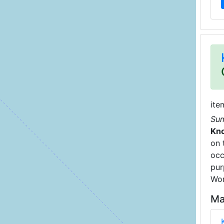
ite
Su
Kno
on 
occ
pur
Wor
Ma