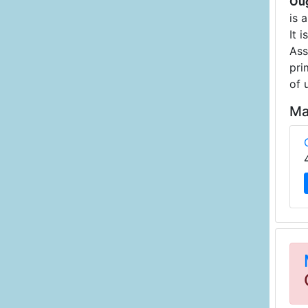
Ou
is 
It 
Ass
pri
of 
Ma