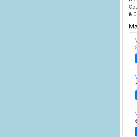
Cou
& E
Ma