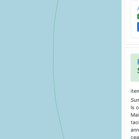
ite
Su
Is 
Mai
tao
ann
cea