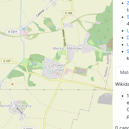
L
Mat
Wikida
0 can