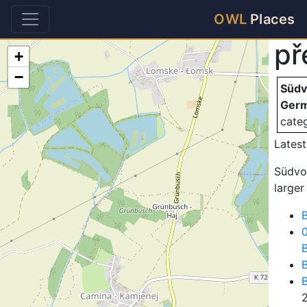
Sü
OWL
Places
př
+
−
Südv
Ger
cate
Latest
Südvor
larger
B