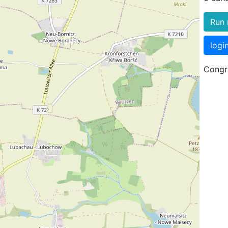
Run 
logi
Congra