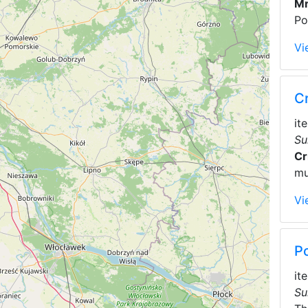
M
Po
Vi
C
it
Su
Cr
mu
Vi
P
it
Su