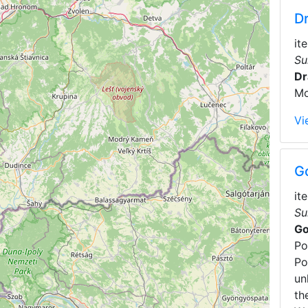
D
it
Su
Dr
Mo
Vi
G
it
Su
Go
Po
Po
un
th