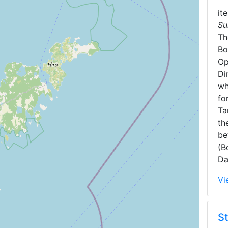
it
Su
T
Bo
Op
Di
wh
fo
Ta
th
be
(B
Da
Vi
S