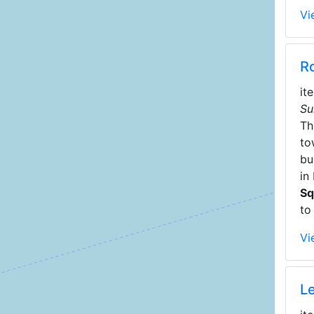
Vi
R
it
Su
T
to
bu
in
Sq
to
Vi
L