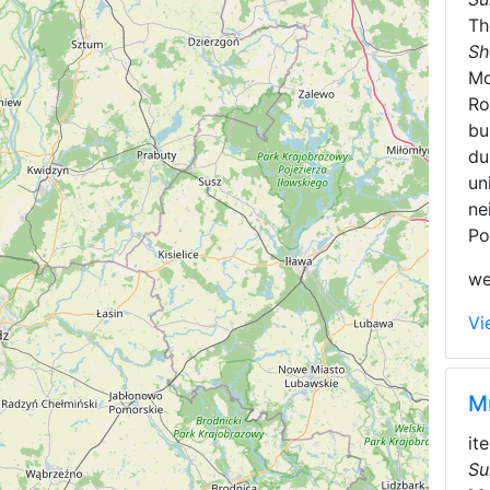
T
Sh
Mo
Ro
bu
du
un
ne
Po
we
Vi
M
it
Su