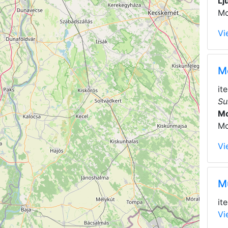
Lj
Mo
Vi
M
it
Su
Mo
Mo
Vi
M
it
Vi