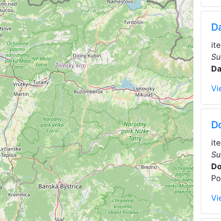
D
it
Su
Da
Vi
D
it
Su
Do
Po
Vi