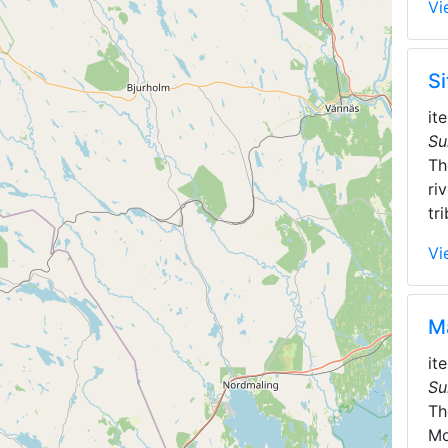
Vi
Si
it
Su
T
ri
tr
Vi
M
it
Su
T
Mo