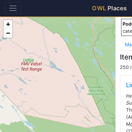
Po
OWL
Places
+
Pod
cat
−
Ma
Ite
250 
L
it
Su
T
(A
Mo
(1