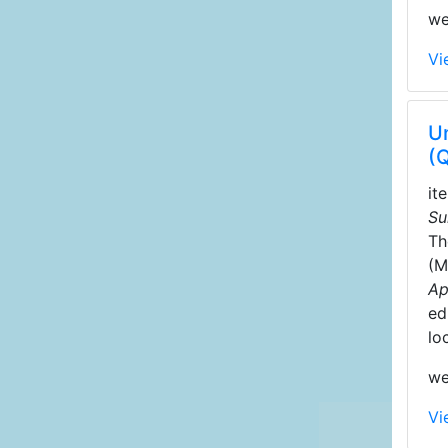
we
Vi
Un
(
it
Su
T
(M
Ар
ed
lo
we
Vi