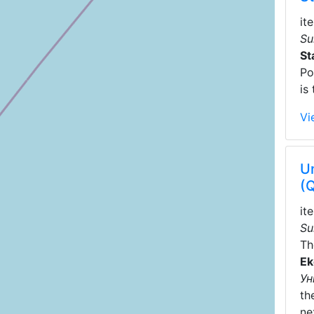
it
Su
St
Po
is
Vi
Un
(
it
Su
T
Ek
Ун
th
ne