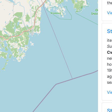
th
Vi
St
it
Su
Cv
ne
ho
19
ag
se
Vi
S