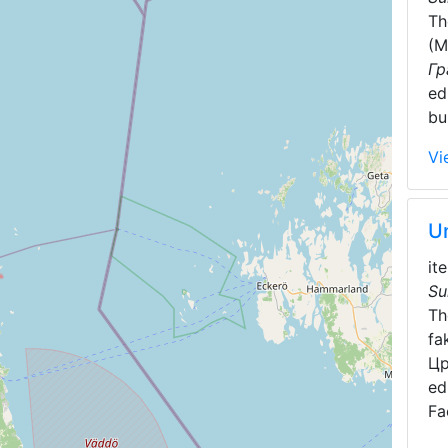
T
(M
Гр
ed
bu
Vi
U
it
Su
T
fa
Цр
ed
Fa