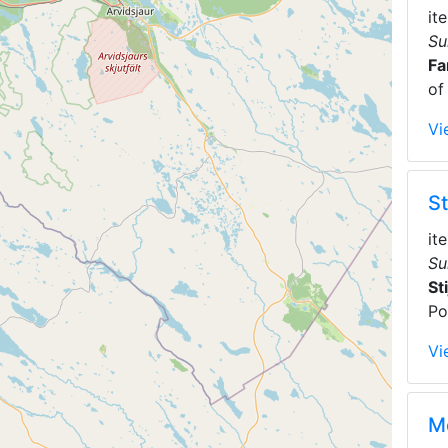
it
Su
Fa
of
Vi
S
it
Su
St
Po
Vi
M