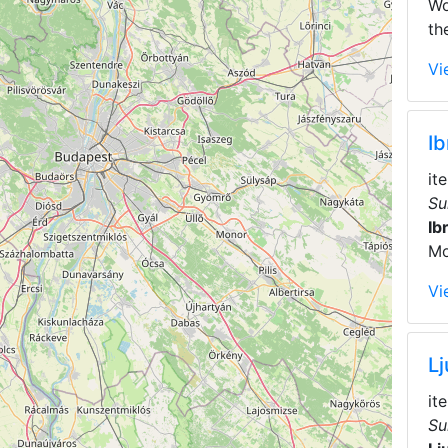
Wo
th
Vi
I
it
Su
Ib
Mo
Vi
L
it
Su