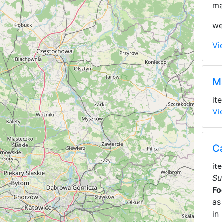
ma
we
Vi
M
it
Vi
C
it
Su
Fo
as
in