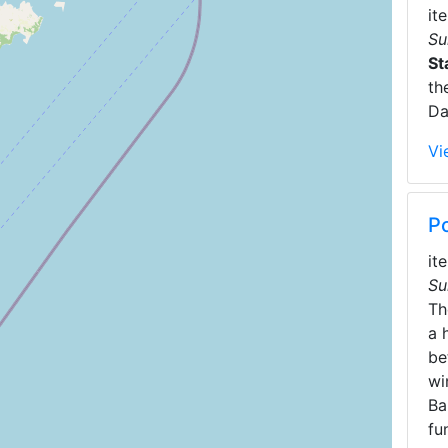
it
Su
St
th
Da
Vi
P
it
Su
T
a 
be
wi
Ba
fu