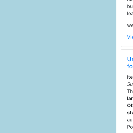
bu
le
we
Vi
U
fo
it
Su
T
la
Ob
st
au
Po