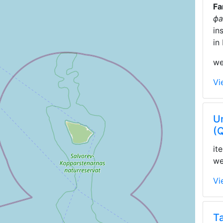
Fa
фа
in
in
we
Vi
Un
(
it
we
Vi
T