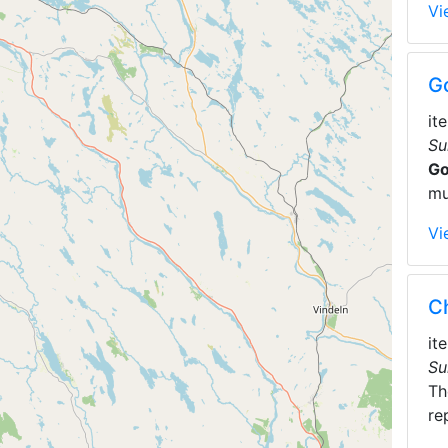
Vi
Go
it
Su
Go
mu
Vi
C
it
Su
T
re