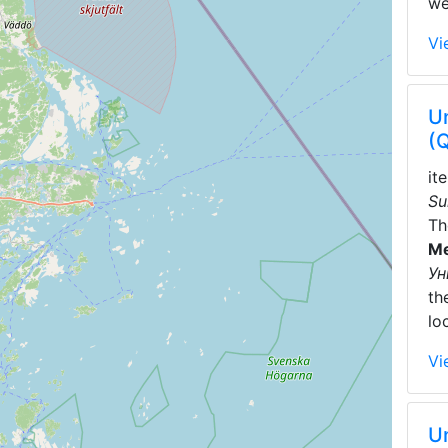
we
Vi
Un
(
it
Su
T
Me
Ун
th
lo
Vi
Un