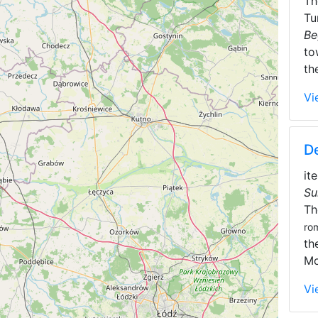
T
Tu
Be
to
th
Vi
D
it
Su
T
ro
th
Mo
Vi