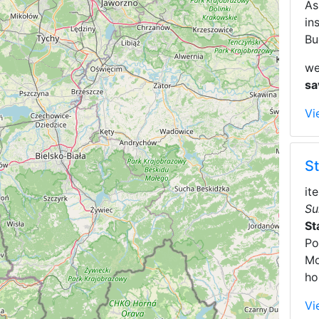
As
in
Bu
we
sa
Vi
S
it
Su
St
Po
Mo
ho
Vi