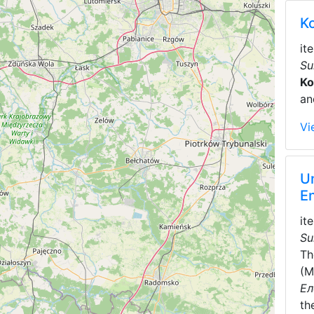
K
it
Su
Ko
an
Vi
Un
E
it
Su
T
(M
Ел
th