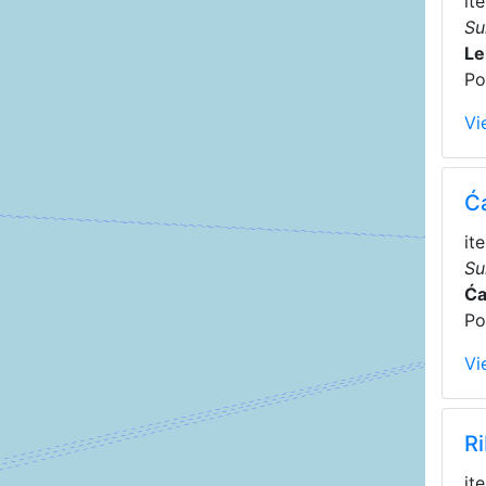
it
Su
Le
Po
Vi
Ć
it
Su
Ća
Po
Vi
R
it