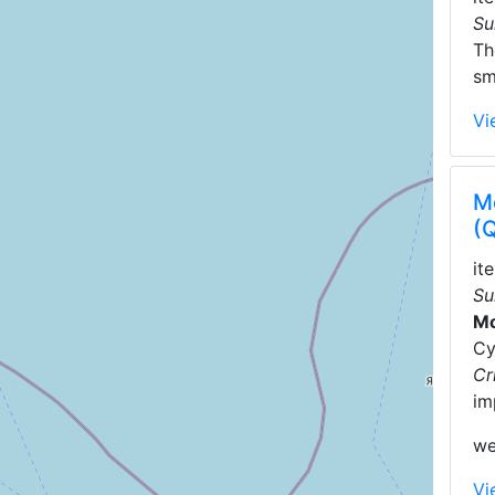
Su
T
sm
Vi
M
(
it
Su
Mo
Cy
Cr
im
we
Vi