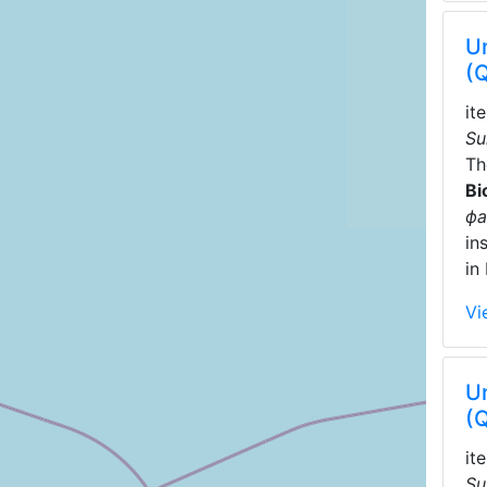
Un
(
it
Su
T
Bi
фа
in
in
Vi
Un
(
it
Su