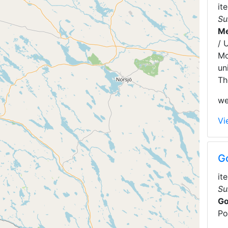
it
Su
Me
/ 
Mo
un
Th
we
Vi
G
it
Su
Go
Po