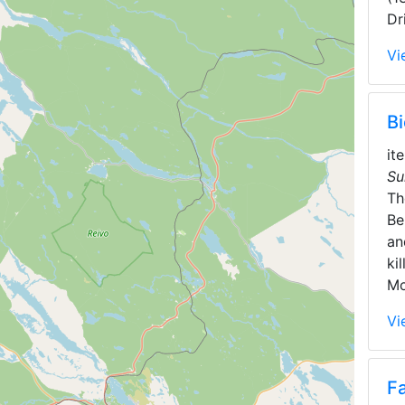
Dr
Vi
B
it
Su
T
Be
an
ki
Mo
Vi
F