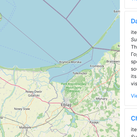
D
it
Su
T
Го
sp
so
it
vi
Vi
Ch
it
Su