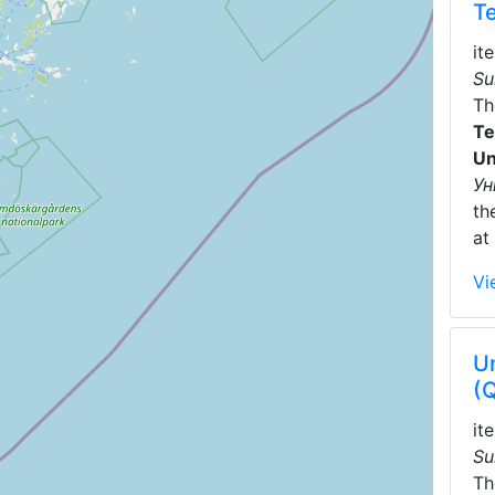
T
it
Su
T
Te
Un
Ун
th
at
Vi
U
(
it
Su
T