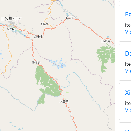
F
it
Vi
D
it
Vi
X
it
Vi