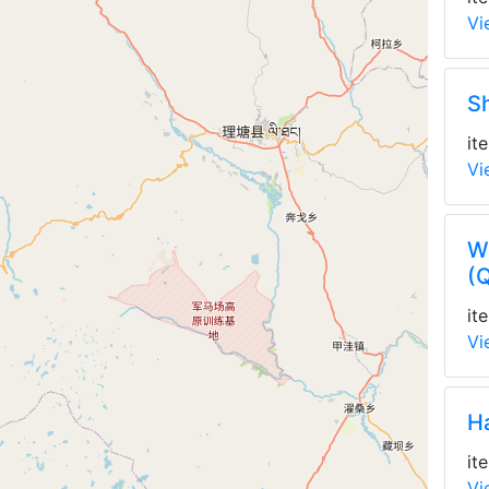
Vi
S
it
Vi
W
(
it
Vi
H
it
Vi