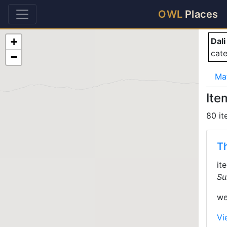
Da
OWL
Places
+
Dali
cat
−
Ma
Ite
80 i
T
it
Su
we
Vi