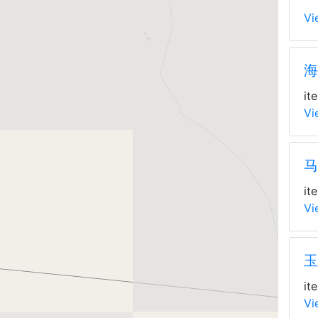
Vi
海
it
Vi
马
it
Vi
玉
it
Vi