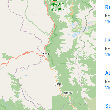
R
it
Vi
H
it
Vi
At
it
Vi
S