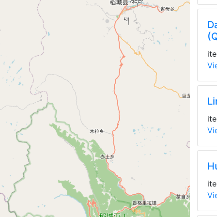
Da
(
it
Vi
L
it
Vi
H
it
Vi