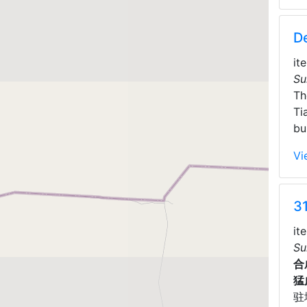
D
it
Su
T
Ti
bu
Vi
3
it
Su
合
猛
驻