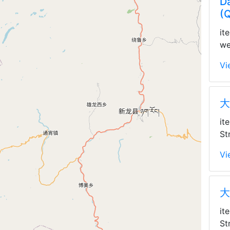
Da
(
it
we
Vi
大
it
St
Vi
大
it
St