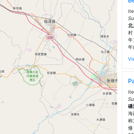
B
it
Su
北
村
年
年
Vi
Pa
it
Su
磻
海
称
修