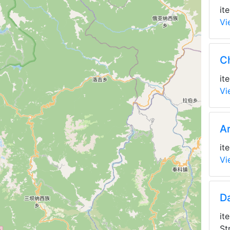
it
Vi
Ch
it
Vi
A
it
Vi
Da
it
St