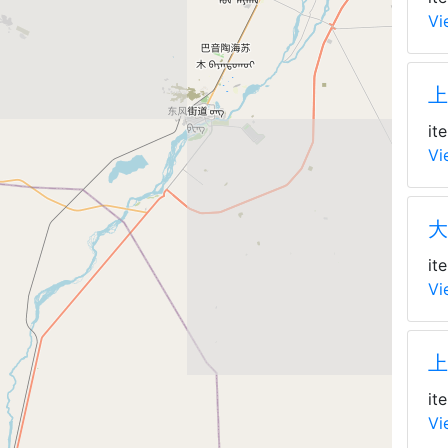
Vi
上
it
Vi
大
it
Vi
上
it
Vi