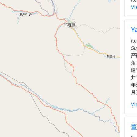
Vi
Y
it
Su
严
角
建
井
年
月
Vi
董