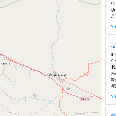
绪
场
月
Vi
老
it
Su
老
东
聚
与
Vi
高