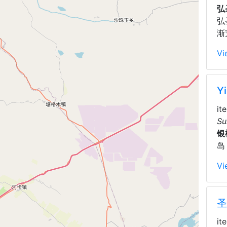
弘
弘
渐
Vi
Y
it
Su
银
岛
Vi
圣
it