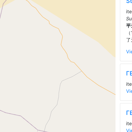
S
it
Su
平
（
了
Vi
Г
it
Vi
Г
it
Vi