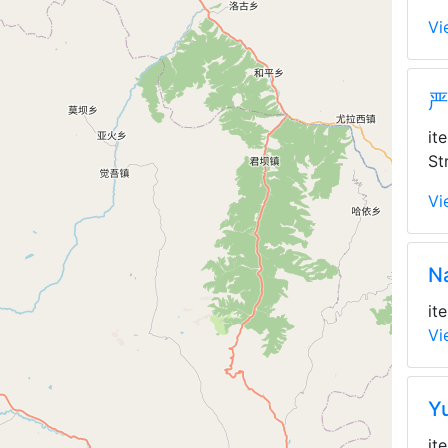
Vi
严
it
St
Vi
N
it
Vi
Y
it