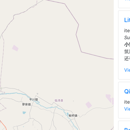
Li
it
Su
小
筑
还
Vi
Qi
it
Vi