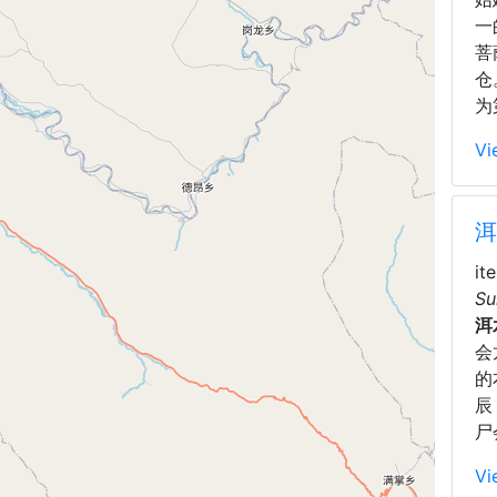
一
菩
仓
为
Vi
洱
it
Su
洱
会
的
辰
尸
Vi