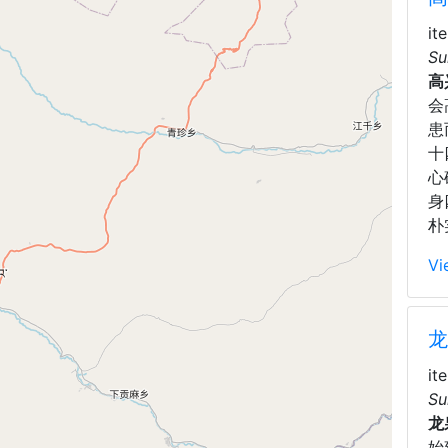
it
Su
高
会
患
十
心
身
朴
Vi
龙
it
Su
龙
始