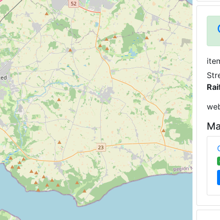
ite
Str
Rai
web
Ma