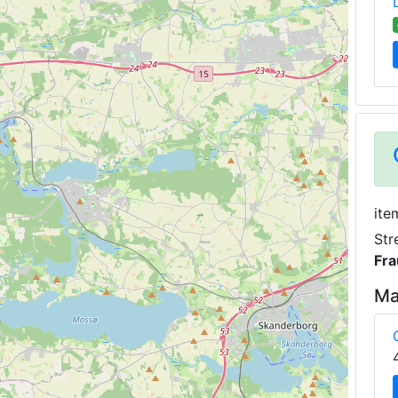
ite
Str
Fra
Ma