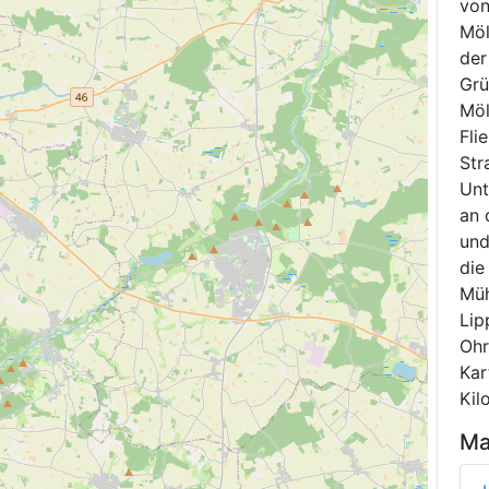
von
Möl
der
Grü
Möl
Fli
Str
Unt
an 
und
die
Müh
Lip
Ohr
Kar
Kil
Ma