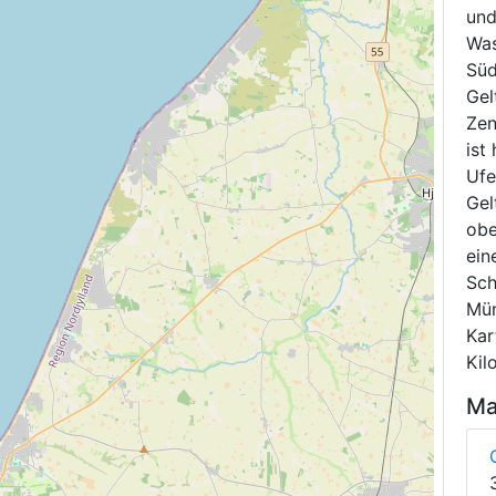
und
Was
Süd
Gel
Zen
ist
Ufe
Gel
obe
ein
Sch
Mün
Kar
Kil
Ma