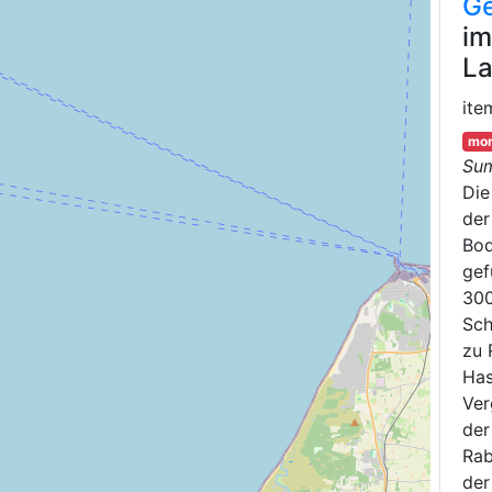
Ge
im
La
ite
mor
Su
Di
der
Bod
gef
300
Sch
zu 
Has
Ver
der
Rab
der