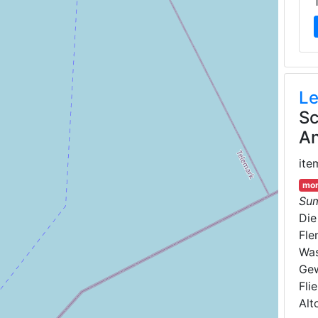
Le
Sc
An
ite
mor
Su
Di
Fle
Was
Gew
Fli
Alt