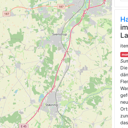
Ha
im
La
ite
mor
Su
Di
dän
Fle
Was
gef
neu
Ort
zun
das