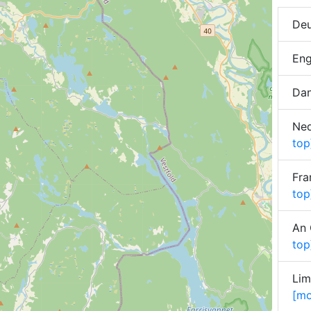
Deu
Eng
Dan
Ned
top
Fra
top
An 
top
Lim
[mo