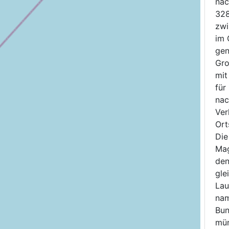
nac
328
zwi
im 
gen
Gro
mit
für
nac
Ver
Ort
Die
Mag
den
gle
Lau
nam
Bun
mün