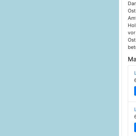
Dan
Ost
Amt
Hol
vor
Ost
bet
Ma