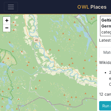
Ge
OWL
Places
+
Gelt
Ger
−
cate
Latest
Mat
Wikida
12 ca
Run 