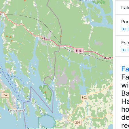
Ita
Por
to 
Esp
to 
F
Fa
wi
Ba
Ha
ho
de
re