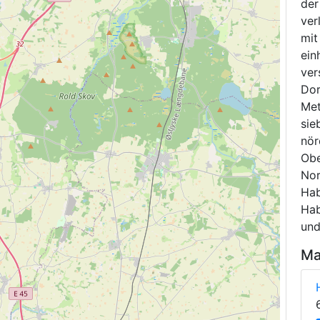
der
ver
mit
ein
ver
Dor
Met
sie
nör
Obe
Nor
Hab
Hab
und
Ma