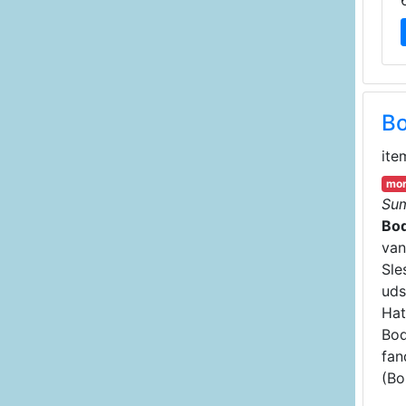
Bo
ite
mor
Su
Bo
van
Sle
uds
Hat
Bod
fan
(Bo