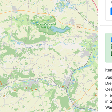
ite
Su
Di
Oes
Fli
in 
Was