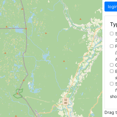
logi
Typ
sh
Drag t