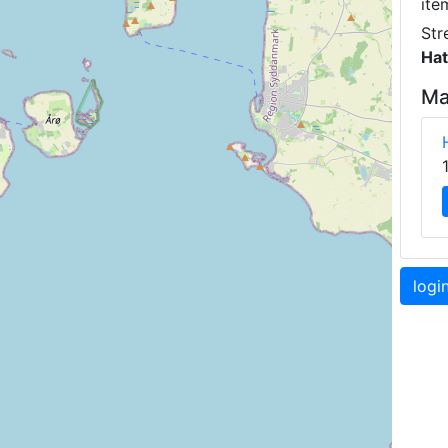
ite
Str
Hat
Ma
logi