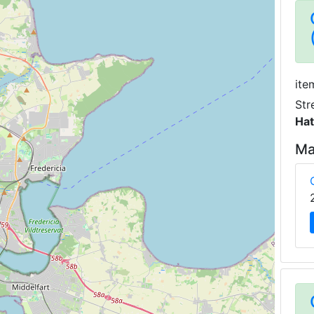
ite
Str
Hat
Ma