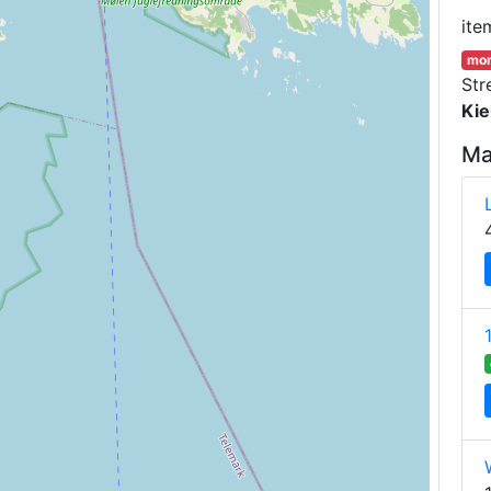
ite
mor
Str
Kie
Ma