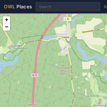
OWL
Places
R
+
−