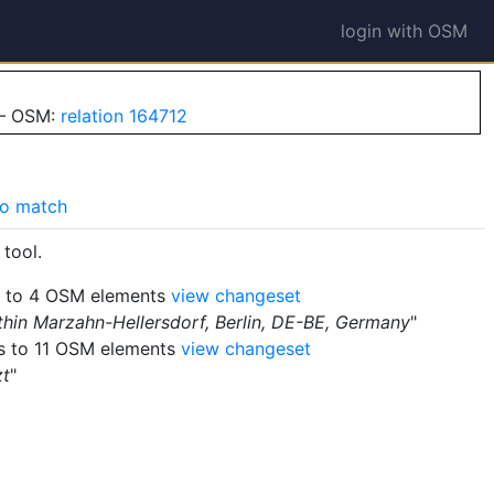
orf
login with OSM
 — OSM:
relation 164712
o match
tool.
 to 4 OSM elements
view changeset
thin Marzahn-Hellersdorf, Berlin, DE-BE, Germany
"
 to 11 OSM elements
view changeset
zt
"