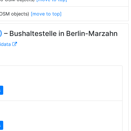
o OSM objects)
[move to top]
)
– Bushaltestelle in Berlin-Marzahn
idata
s
s