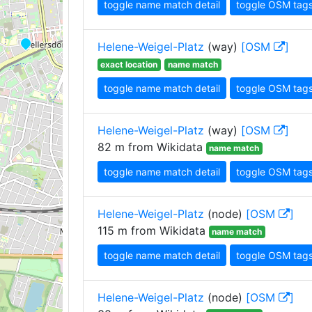
toggle name match detail
toggle OSM tag
Helene-Weigel-Platz
(way)
[OSM
]
exact location
name match
toggle name match detail
toggle OSM tag
Helene-Weigel-Platz
(way)
[OSM
]
82 m from Wikidata
name match
toggle name match detail
toggle OSM tag
Helene-Weigel-Platz
(node)
[OSM
]
115 m from Wikidata
name match
toggle name match detail
toggle OSM tag
Helene-Weigel-Platz
(node)
[OSM
]