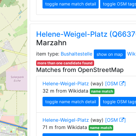
toggle name match detail
toggle OSM tag
Helene-Weigel-Platz (Q663
Marzahn
item type:
Bushaltestelle
Wik
show on map
more than one candidate found
Matches from OpenStreetMap
Helene-Weigel-Platz
(way)
[OSM
]
32 m from Wikidata
name match
toggle name match detail
toggle OSM tag
Helene-Weigel-Platz
(way)
[OSM
]
71 m from Wikidata
name match