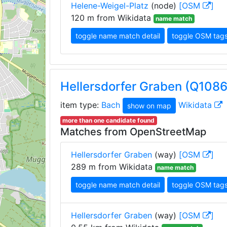
Helene-Weigel-Platz
(node)
[OSM
]
120 m from Wikidata
name match
toggle name match detail
toggle OSM tag
Hellersdorfer Graben (Q1086
item type:
Bach
Wikidata
show on map
more than one candidate found
Matches from OpenStreetMap
Hellersdorfer Graben
(way)
[OSM
]
289 m from Wikidata
name match
toggle name match detail
toggle OSM tag
Hellersdorfer Graben
(way)
[OSM
]