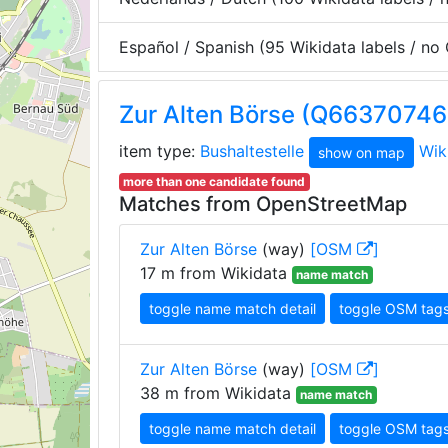
Español / Spanish (95 Wikidata labels / n
Zur Alten Börse (Q66370746
item type:
Bushaltestelle
Wik
show on map
more than one candidate found
Matches from OpenStreetMap
Zur Alten Börse
(way)
[OSM
]
17 m from Wikidata
name match
toggle name match detail
toggle OSM tag
Zur Alten Börse
(way)
[OSM
]
38 m from Wikidata
name match
toggle name match detail
toggle OSM tag