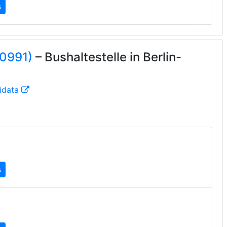
s
70991)
– Bushaltestelle in Berlin-
idata
s