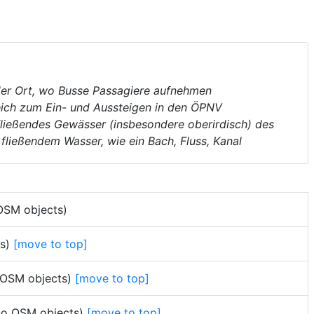
der Ort, wo Busse Passagiere aufnehmen
eich zum Ein- und Aussteigen in den ÖPNV
fließendes Gewässer (insbesondere oberirdisch) des
 fließendem Wasser, wie ein Bach, Fluss, Kanal
 OSM objects)
ts)
[move to top]
o OSM objects)
[move to top]
 no OSM objects)
[move to top]