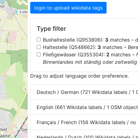
login to upload wikidata tags
Type filter
Bushaltestelle (Q953806):
3
matches
– 
Haltestelle (Q548662):
3
matches
– Ber
Fließgewässer (Q355304):
2
matches
– 
Binnenlandes mit ständig oder zeitweilig
Drag to adjust language order preference.
Deutsch / German (721 Wikidata labels / 1
English (661 Wikidata labels / 1 OSM objec
Français / French (156 Wikidata labels / n
Nederlands / Dutch (100 Wikidata labels /