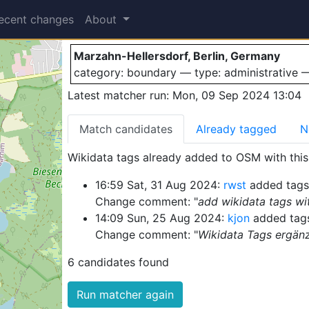
Marzahn-Hellersd
ecent changes
About
Marzahn-Hellersdorf, Berlin, Germany
category: boundary — type: administrative
Latest matcher run: Mon, 09 Sep 2024 13:04
Match candidates
Already tagged
N
Wikidata tags already added to OSM with this 
16:59 Sat, 31 Aug 2024:
rwst
added tags
Change comment: "
add wikidata tags wi
14:09 Sun, 25 Aug 2024:
kjon
added tags
Change comment: "
Wikidata Tags ergän
6 candidates found
Run matcher again