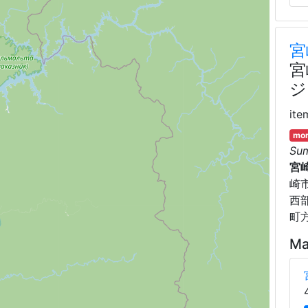
宮
宮
ジ
ite
mor
Su
宮
崎
西
町
Ma