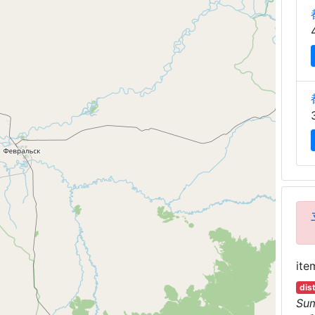
ite
dis
Su