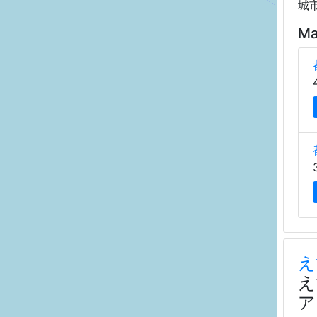
城
Ma
え
え
ア