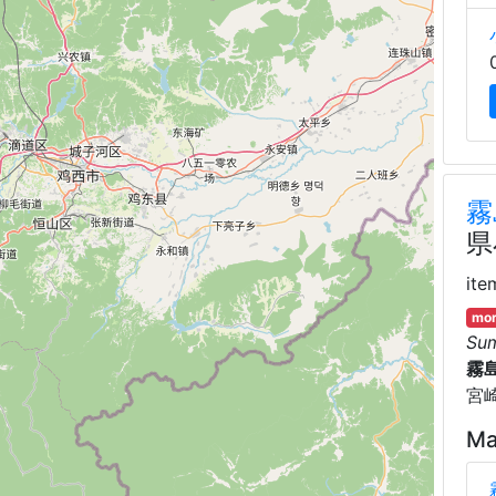
霧
県
ite
mor
Su
霧
宮
Ma