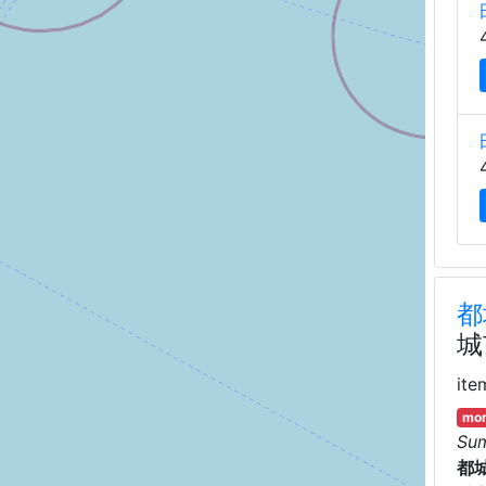
都
城
ite
mor
Su
都