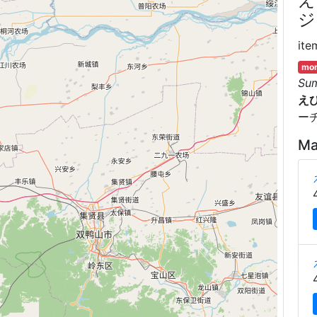
ジ
ite
mor
Su
え
ー
Ma