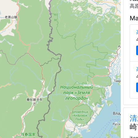
高
Ma
清
崎
ite