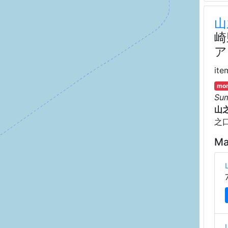
山
崎
ア
ite
mor
Su
山
之
Ma