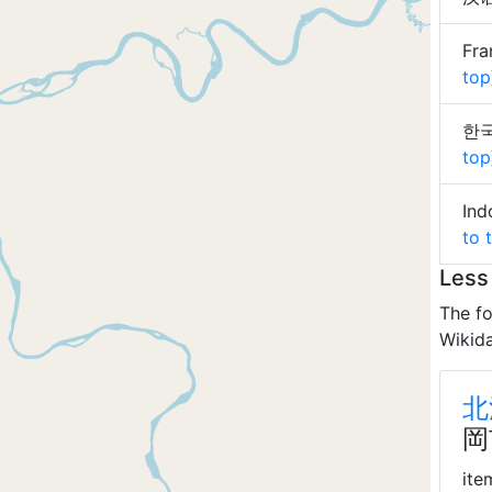
Fra
top
한국어
top
Ind
to 
Less
The fo
Wikida
北
岡
ite