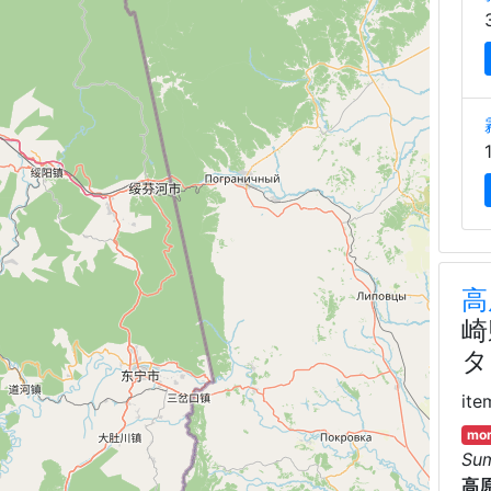
高
崎
タ
ite
mor
Su
高