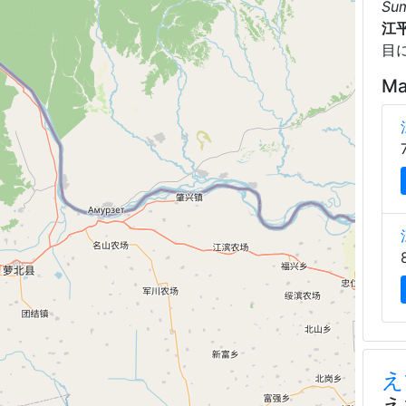
Su
江
目
Ma
え
え