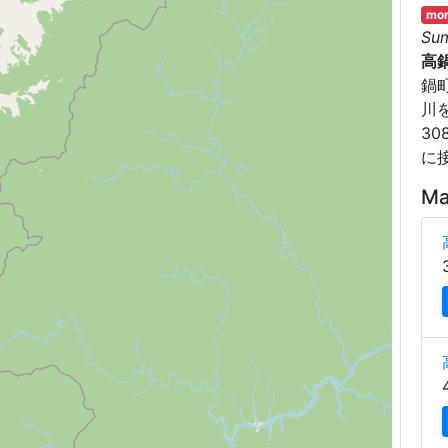
mor
Su
高
鍋
川
3
に
Ma