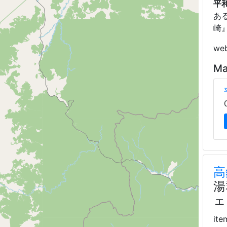
平
あ
崎
web
Ma
高
湯
ェ
ite