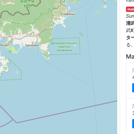
mor
Su
清
武
タ
る
Ma