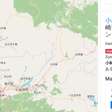
小
崎
ン
ite
mor
Su
小
あ
Ma