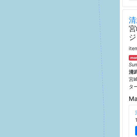
清
宮
ジ
ite
mor
Su
清
宮
タ
Ma