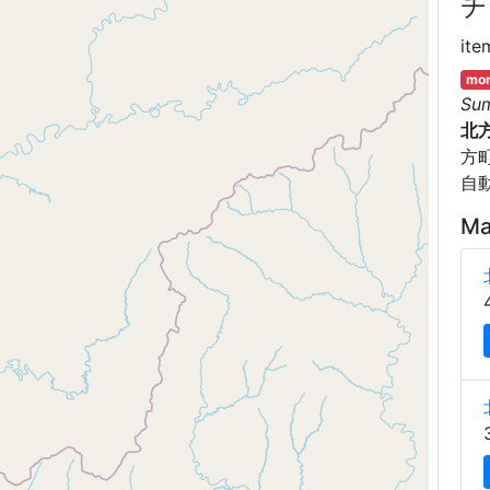
チ
ite
mor
Su
北
方
自
Ma