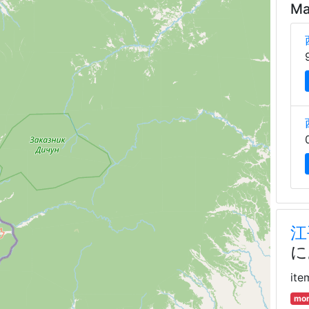
Ma
江
に
ite
mor