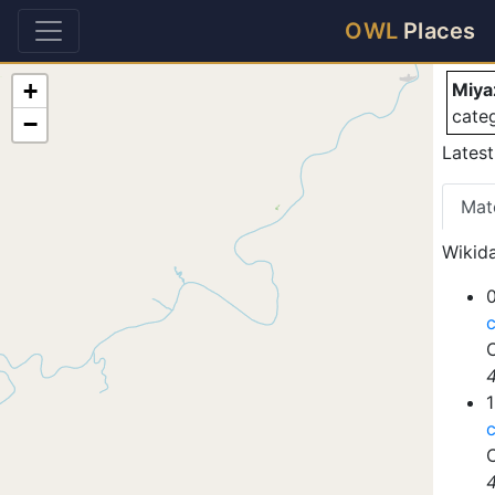
Mi
OWL
Places
+
Miya
cate
−
Lates
Mat
Wikida