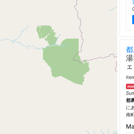
都
湯
ェ
ite
mor
Su
都
に
南
Ma