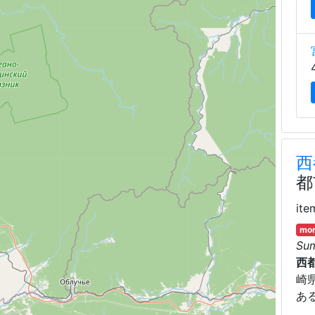
西
都
ite
mor
Su
西
崎
あ