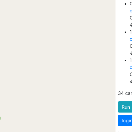
1
34 ca
Run 
logi