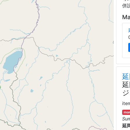
併
Ma
延
延
ジ
ite
mor
Su
延