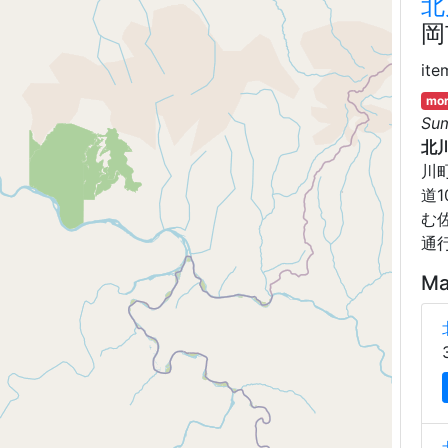
北
岡
ite
mor
Su
北
川
道
む
通
Ma