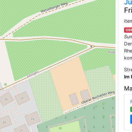
Jü
Fr
ite
OSM
Su
De
Rhe
kom
Str
Im 
Ma