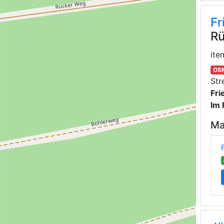
Fr
Rü
ite
OSM
Str
Fri
Im 
Ma