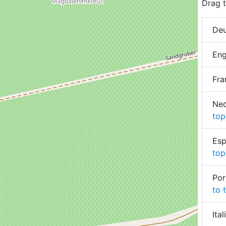
Drag t
Deu
Eng
Fra
Ned
top
Esp
top
Por
to 
Ita