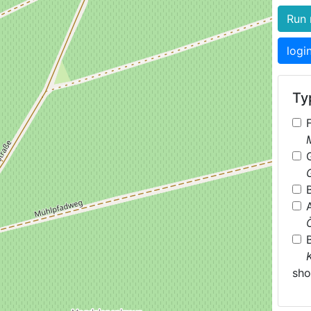
Run 
logi
Typ
sh