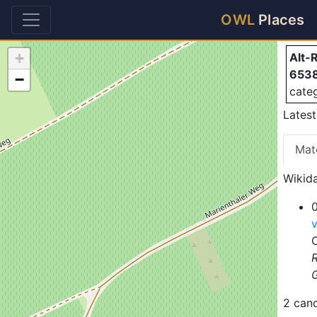
Al
OWL
Places
+
Alt-
6538
−
cate
Lates
Mat
Wikida
2 can