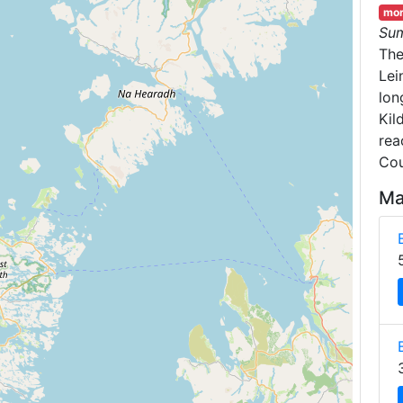
mor
Su
Th
Lei
lon
Kil
rea
Cou
Ma