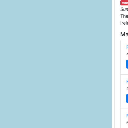
mor
Su
Th
Ire
Ma