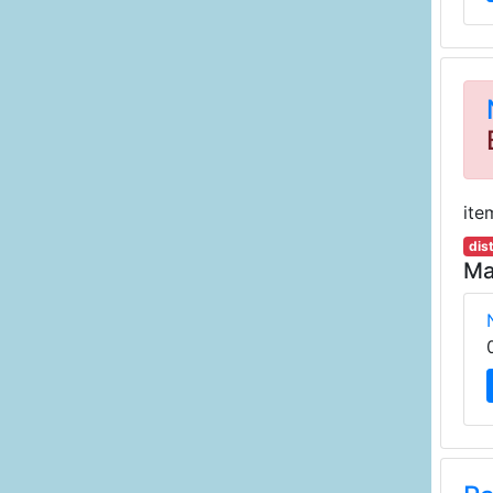
ite
dis
Ma