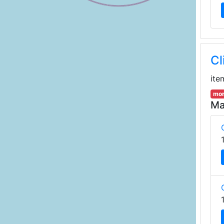
Cl
ite
mor
Ma