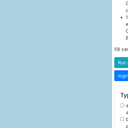
B
58 ca
Run 
logi
Typ