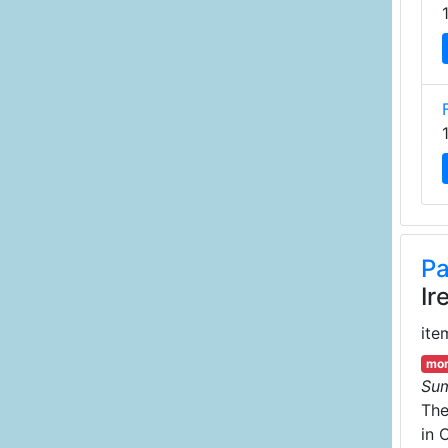
Pa
Ir
ite
mor
Su
Th
in 