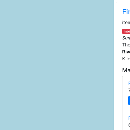
Fi
ite
mor
Su
Th
Riv
Kil
Ma