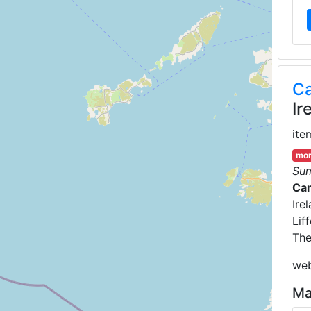
Ca
Ir
ite
mor
Su
Ca
Ire
Lif
The
web
Ma