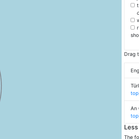
sh
Drag t
Eng
Tür
top
An 
top
Less
The fo