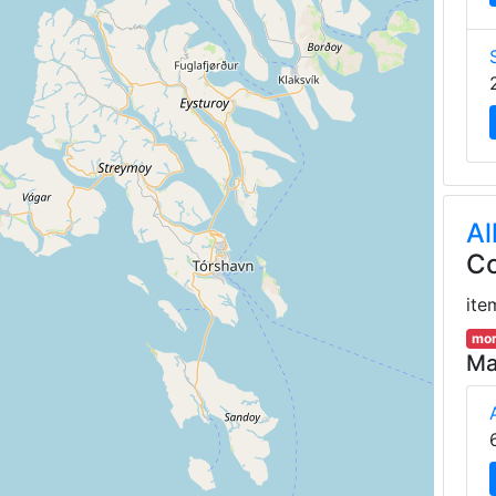
Al
Co
ite
mor
Ma