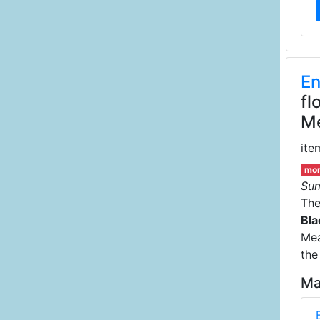
En
fl
Me
ite
mor
Su
Th
Bla
Mea
the
Ma