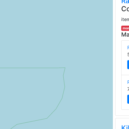
Ra
Co
ite
mor
Ma
Ki