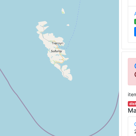
ite
dis
Ma