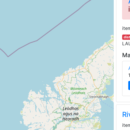
ite
dis
LAU
Ma
Ri
ite