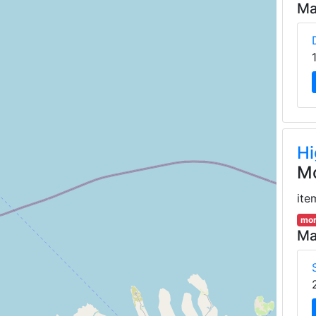
Ma
Hi
Mo
ite
mor
Ma