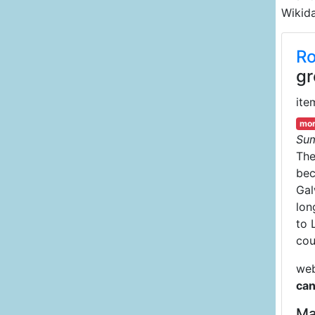
Wikida
Ro
gr
ite
mor
Su
Th
bec
Gal
lon
to 
cou
web
can
Ma