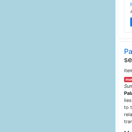
Pa
se
ite
mor
Su
Pal
lie
to 
rel
tran