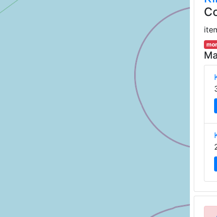
Co
ite
mor
Ma