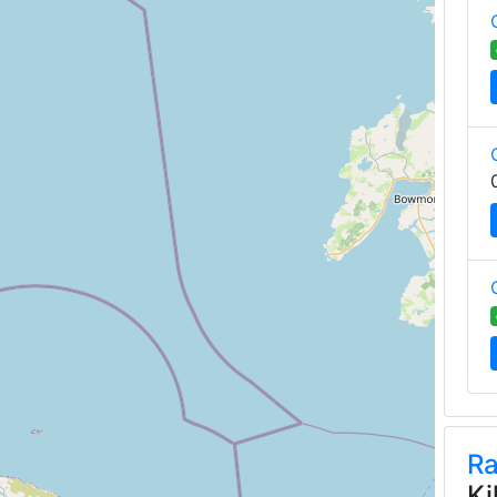
Ra
Ki