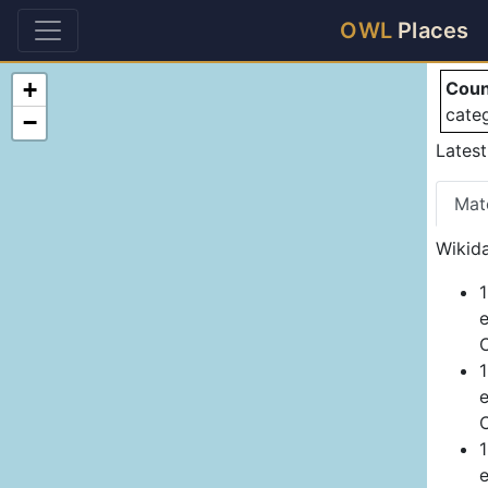
Co
OWL
Places
+
Count
cate
−
Latest
Mat
Wikida