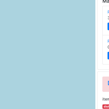
Ma
ite
dis