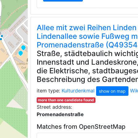
Allee mit zwei Reihen Linden
Lindenallee sowie Fußweg mi
Promenadenstraße (Q49354
Straße, städtebaulich wicht
Innenstadt und Landeskrone
die Elektrische, stadtbauges
Beschreibung des Gartenden
item type:
Kulturdenkmal
Wi
show on map
more than one candidate found
Street address:
Promenadenstraße
Matches from OpenStreetMap