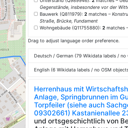
Unterstand (Q989946):
2
matches
– Geb
Gegenstände, insbesondere vor der Witt
Bauwerk (Q811979):
2
matches
– Konstr
Straße, Brücke, Fundament
Wohngebäude (Q11755880):
2
matches
Drag to adjust language order preference.
Deutsch / German (79 Wikidata labels / no
English (6 Wikidata labels / no OSM object
Herrenhaus mit Wirtschaftsh
Anlage, Springbrunnen im Gu
Torpfeiler (siehe auch Sach
09302661) Kastanienallee 
und ortsgeschichtlich von B