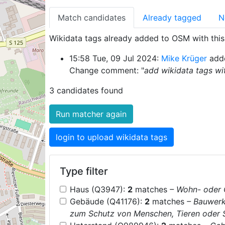
Match candidates
Already tagged
N
Wikidata tags already added to OSM with this 
15:58 Tue, 09 Jul 2024:
Mike Krüger
adde
Change comment: "
add wikidata tags wi
3 candidates found
Run matcher again
login to upload wikidata tags
Type filter
Haus (Q3947):
2
matches
– Wohn- oder
Gebäude (Q41176):
2
matches
– Bauwerk
zum Schutz von Menschen, Tieren oder 