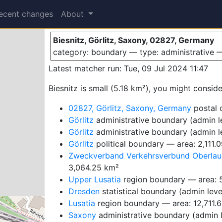
Biesnitz
ecent changes
About
Biesnitz, Görlitz, Saxony, 02827, Germany
category: boundary — type: administrative
Latest matcher run: Tue, 09 Jul 2024 11:47
Biesnitz is small (5.18 km²), you might conside
02827, Görlitz, Saxony, Germany
postal 
Görlitz
administrative boundary (admin le
Görlitz
administrative boundary (admin le
Görlitz
political boundary — area: 2,111.
Zweckverband Verkehrsverbund Oberlaus
3,064.25 km²
Upper Lusatia
region boundary — area: 
Dresden
statistical boundary (admin leve
Lusatia
region boundary — area: 12,711.
Saxony
administrative boundary (admin l