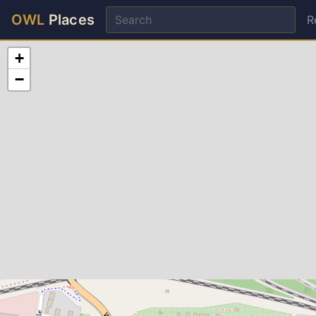
OWL
Places
R
+
−