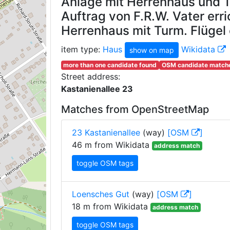
Anlage mit Herrenhaus und T
Auftrag von F.R.W. Vater erri
Herrenhaus mit Turm. Flügel
item type:
Haus
Wikidata
show on map
more than one candidate found
OSM candidate matches
Street address:
Kastanienallee 23
Matches from OpenStreetMap
23 Kastanienallee
(way)
[OSM
]
46 m from Wikidata
address match
toggle OSM tags
Loensches Gut
(way)
[OSM
]
18 m from Wikidata
address match
toggle OSM tags