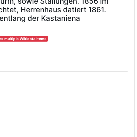
urm, sowie Stallungen. 1856 im
chtet, Herrenhaus datiert 1861.
 entlang der Kastaniena
 multiple Wikidata items