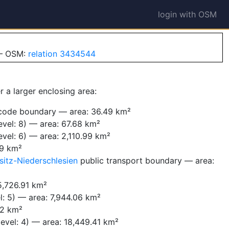
login with OSM
 — OSM:
relation 3434544
r a larger enclosing area:
code boundary — area: 36.49 km²
vel: 8) — area: 67.68 km²
vel: 6) — area: 2,110.99 km²
09 km²
itz-Niederschlesien
public transport boundary — area:
5,726.91 km²
l: 5) — area: 7,944.06 km²
62 km²
evel: 4) — area: 18,449.41 km²