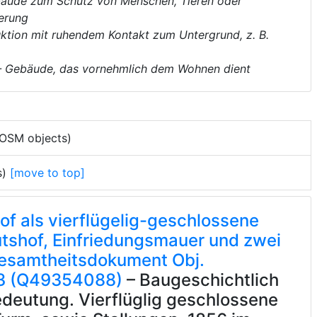
äude zum Schutz von Menschen, Tieren oder
erung
uktion mit ruhendem Kontakt zum Untergrund, z. B.
– Gebäude, das vornehmlich dem Wohnen dient
 OSM objects)
s)
[move to top]
of als vierflügelig-geschlossene
tshof, Einfriedungsmauer und zwei
gesamtheitsdokument Obj.
23 (Q49354088)
– Baugeschichtlich
edeutung. Vierflüglig geschlossene