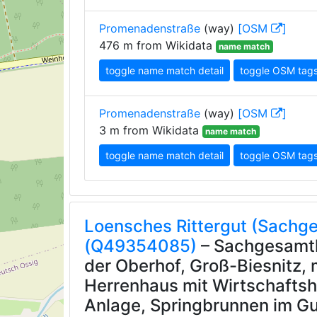
Promenadenstraße
(way)
[OSM
]
476 m from Wikidata
name match
toggle name match detail
toggle OSM tag
Promenadenstraße
(way)
[OSM
]
3 m from Wikidata
name match
toggle name match detail
toggle OSM tag
Loensches Rittergut (Sachge
(Q49354085)
– Sachgesamth
der Oberhof, Groß-Biesnitz, 
Herrenhaus mit Wirtschaftsh
Anlage, Springbrunnen im Gu